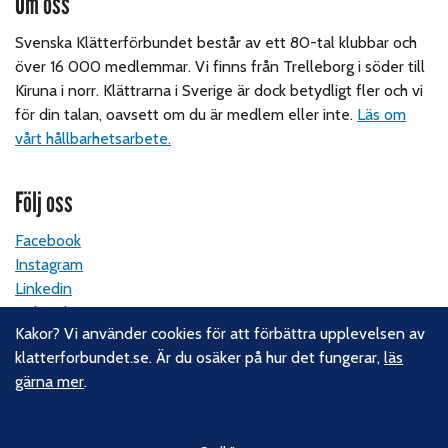
Om oss
Svenska Klätterförbundet består av ett 80-tal klubbar och
över 16 000 medlemmar. Vi finns från Trelleborg i söder till
Kiruna i norr. Klättrarna i Sverige är dock betydligt fler och vi
för din talan, oavsett om du är medlem eller inte.
Läs om
vårt hållbarhetsarbete.
Följ oss
Facebook
Instagram
Linkedin
Nyhetsbrev
Kakor? Vi använder cookies för att förbättra upplevelsen av
klatterforbundet.se. Är du osäker på hur det fungerar,
läs
Kontakt
gärna mer
.
Svenska Klätterförbundet
Gotlandsgatan 46