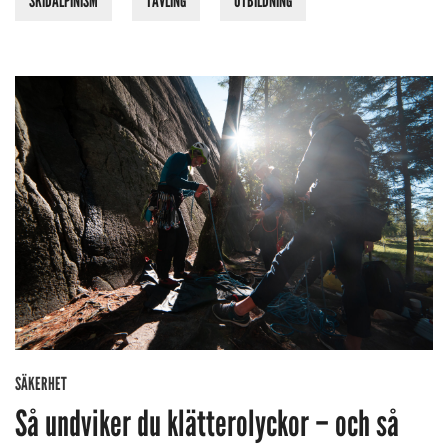
SKIDALPINISM
TÄVLING
UTBILDNING
SÄKERHET
Så undviker du klätterolyckor – och så