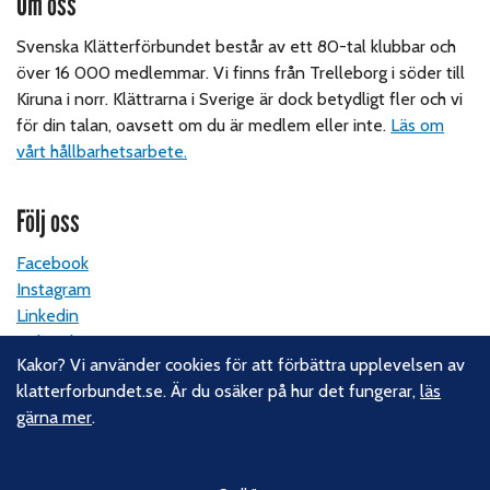
Om oss
Svenska Klätterförbundet består av ett 80-tal klubbar och
över 16 000 medlemmar. Vi finns från Trelleborg i söder till
Kiruna i norr. Klättrarna i Sverige är dock betydligt fler och vi
för din talan, oavsett om du är medlem eller inte.
Läs om
vårt hållbarhetsarbete.
Följ oss
Facebook
Instagram
Linkedin
Nyhetsbrev
Kakor? Vi använder cookies för att förbättra upplevelsen av
klatterforbundet.se. Är du osäker på hur det fungerar,
läs
Kontakt
gärna mer
.
Svenska Klätterförbundet
Gotlandsgatan 46