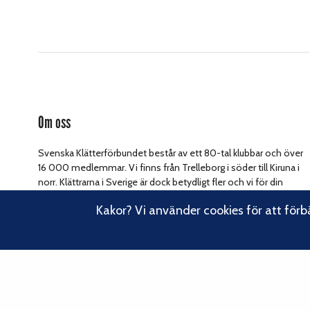
Om oss
Svenska Klätterförbundet består av ett 80-tal klubbar och över
16 000 medlemmar. Vi finns från Trelleborg i söder till Kiruna i
norr. Klättrarna i Sverige är dock betydligt fler och vi för din
Läs om vårt
talan, oavsett om du är medlem eller inte.
Kakor? Vi använder cookies för att förb
hållbarhetsarbete.