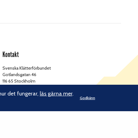
Kontakt
Svenska Klätterförbundet
Gotlandsgatan 46
116 65 Stockholm
hur det fungerar,
läs gärna mer
.
kansliet@klatterforbundet.rf.se
E-post:
Godkänn
Övriga kontaktuppgifter