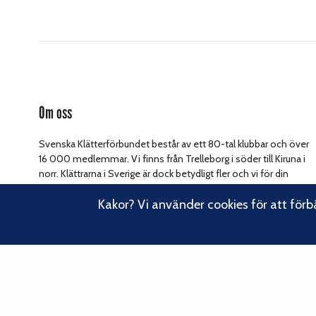
Om oss
Svenska Klätterförbundet består av ett 80-tal klubbar och över
16 000 medlemmar. Vi finns från Trelleborg i söder till Kiruna i
norr. Klättrarna i Sverige är dock betydligt fler och vi för din
Läs om vårt
talan, oavsett om du är medlem eller inte.
Kakor? Vi använder cookies för att förb
hållbarhetsarbete.