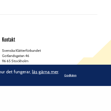
Kontakt
Svenska Klätterförbundet
Gotlandsgatan 46
116 65 Stockholm
hur det fungerar,
läs gärna mer
.
kansliet@klatterforbundet.rf.se
E-post:
Godkänn
Övriga kontaktuppgifter