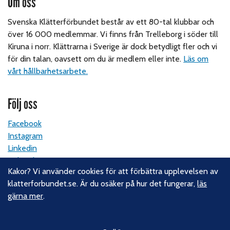
Om oss
Svenska Klätterförbundet består av ett 80-tal klubbar och
över 16 000 medlemmar. Vi finns från Trelleborg i söder till
Kiruna i norr. Klättrarna i Sverige är dock betydligt fler och vi
för din talan, oavsett om du är medlem eller inte.
Läs om
vårt hållbarhetsarbete.
Följ oss
Facebook
Instagram
Linkedin
Nyhetsbrev
Kakor? Vi använder cookies för att förbättra upplevelsen av
klatterforbundet.se. Är du osäker på hur det fungerar,
läs
Kontakt
gärna mer
.
Svenska Klätterförbundet
Gotlandsgatan 46