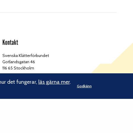
Kontakt
Svenska Klätterförbundet
Gotlandsgatan 46
116 65 Stockholm
kansliet@klatterforbundet.rf.se
E-post:
hur det fungerar,
läs gärna mer
.
Godkänn
Övriga kontaktuppgifter