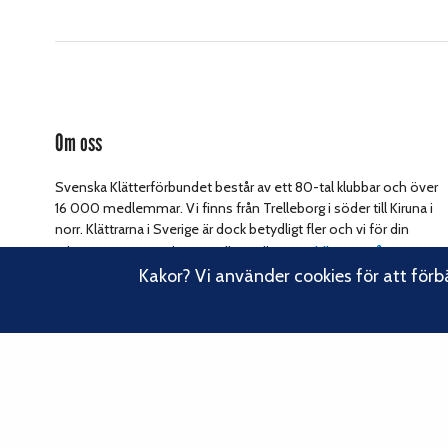
Om oss
Svenska Klätterförbundet består av ett 80-tal klubbar och över
16 000 medlemmar. Vi finns från Trelleborg i söder till Kiruna i
norr. Klättrarna i Sverige är dock betydligt fler och vi för din
Läs om vårt
talan, oavsett om du är medlem eller inte.
Kakor? Vi använder cookies för att förb
hållbarhetsarbete.