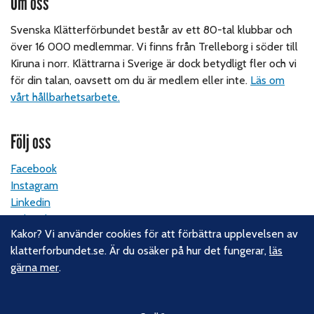
Om oss
Svenska Klätterförbundet består av ett 80-tal klubbar och
över 16 000 medlemmar. Vi finns från Trelleborg i söder till
Kiruna i norr. Klättrarna i Sverige är dock betydligt fler och vi
för din talan, oavsett om du är medlem eller inte.
Läs om
vårt hållbarhetsarbete.
Följ oss
Facebook
Instagram
Linkedin
Nyhetsbrev
Kakor? Vi använder cookies för att förbättra upplevelsen av
klatterforbundet.se. Är du osäker på hur det fungerar,
läs
Kontakt
gärna mer
.
Svenska Klätterförbundet
Gotlandsgatan 46