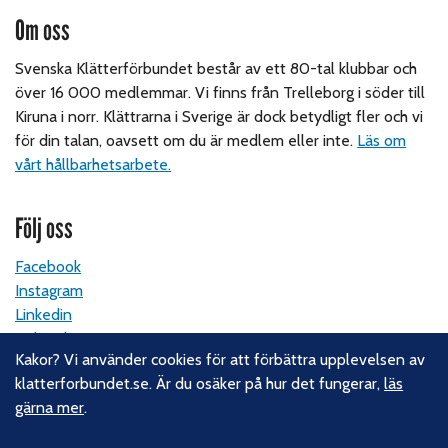
Om oss
Svenska Klätterförbundet består av ett 80-tal klubbar och
över 16 000 medlemmar. Vi finns från Trelleborg i söder till
Kiruna i norr. Klättrarna i Sverige är dock betydligt fler och vi
för din talan, oavsett om du är medlem eller inte.
Läs om
vårt hållbarhetsarbete.
Följ oss
Facebook
Instagram
Linkedin
Nyhetsbrev
Kakor? Vi använder cookies för att förbättra upplevelsen av
klatterforbundet.se. Är du osäker på hur det fungerar,
läs
Kontakt
gärna mer
.
Svenska Klätterförbundet