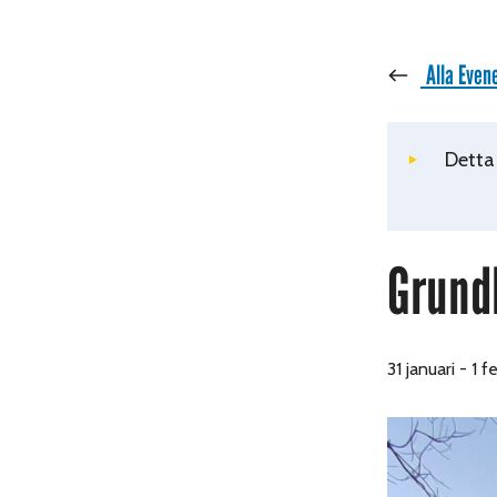
« Alla Eve
Detta
Grundk
31 januari
-
1 f