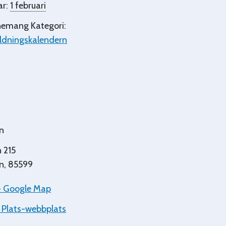
ar:
1 februari
emang Kategori:
ldningskalendern
n
 215
n
,
85599
+ Google Map
 Plats-webbplats