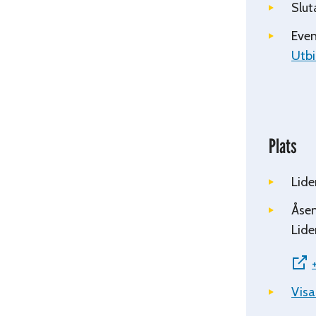
Slut
Even
Utbi
Plats
Lide
Åsen
Lide
Visa