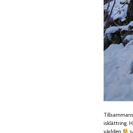
Tillsamman
isklättring. 
världen
så