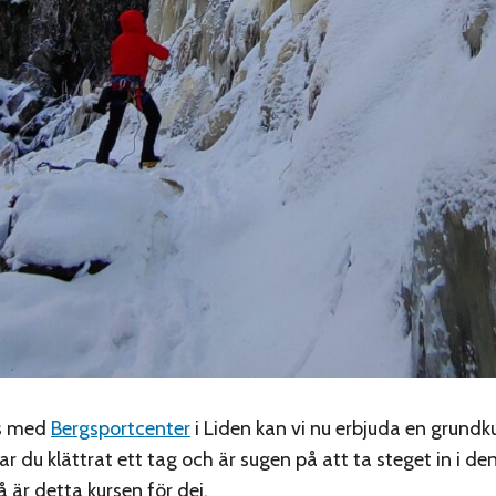
s med
Bergsportcenter
i Liden kan vi nu erbjuda en grundku
Har du klättrat ett tag och är sugen på att ta steget in i de
 är detta kursen för dej.