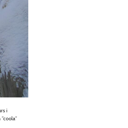
rs i
n ”coola”