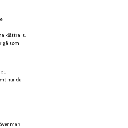
de
a klättra is.
er gå som
et.
amt hur du
ehöver man