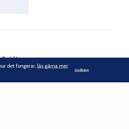
Kontakt
hur det fungerar,
läs gärna mer
.
Godkänn
Svenska Klätterförbundet
Gotlandsgatan 46
116 65 Stockholm
kansliet@klatterforbundet.rf.se
E-post:
Övriga kontaktuppgifter