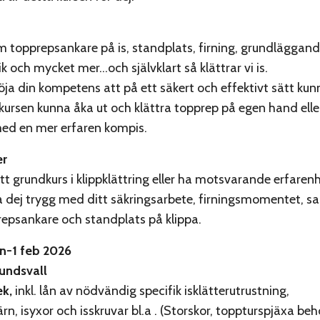
m topprepsankare på is, standplats, firning, grundläggan
ik och mycket mer…och självklart så klättrar vi is.
ja din kompetens att på ett säkert och effektivt sätt kunn
 kursen kunna åka ut och klättra topprep på egen hand ell
d en mer erfaren kompis.
er
tt grundkurs i klippklättring eller ha motsvarande erfarenh
 dej trygg med ditt säkringsarbete, firningsmomentet, s
epsankare och standplats på klippa.
an-1 feb 2026
Sundsvall
ek,
inkl. lån av nödvändig specifik isklätterutrustning,
rn, isyxor och isskruvar bl.a . (Storskor, toppturspjäxa b