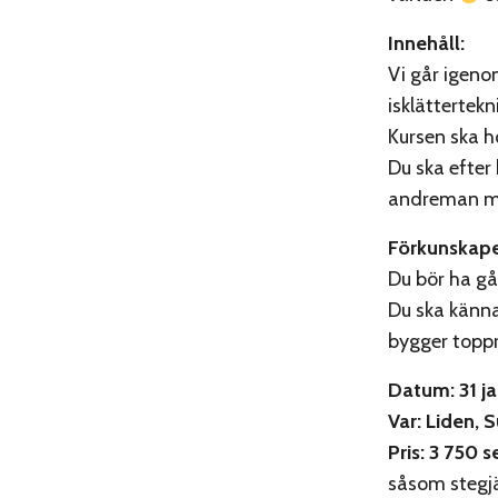
Innehåll:
Vi går igeno
isklättertekn
Kursen ska hö
Du ska efter
andreman me
Förkunskap
Du bör ha gå
Du ska känna
bygger toppr
Datum: 31 j
Var: Liden, 
Pris: 3 750 s
såsom stegjä