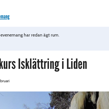
nemang
 evenemang har redan ägt rum.
urs Isklättring i Liden
ebruari