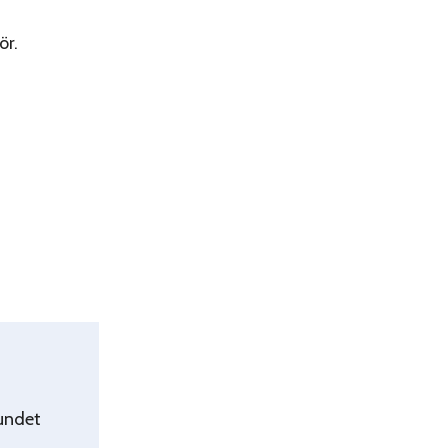
ör.
undet