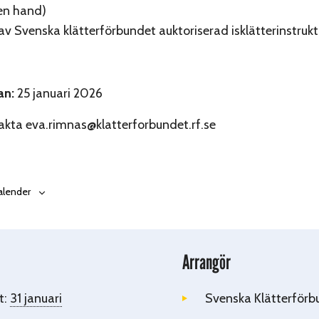
en hand)
 av Svenska klätterförbundet auktoriserad isklätterinstrukt
an:
25 januari 2026
kta eva.rimnas@klatterforbundet.rf.se
 kalender
Arrangör
t:
31 januari
Svenska Klätterförb