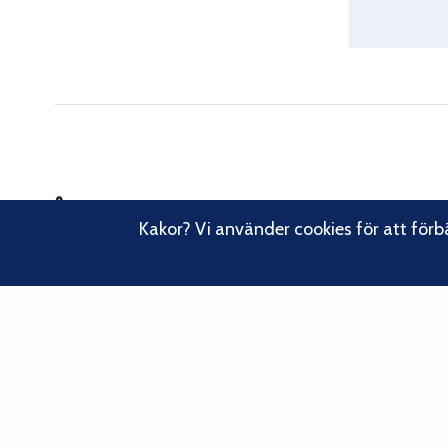
Om oss
Kakor? Vi använder cookies för att förb
Svenska Klätterförbundet består av ett 80-tal klubbar och över
16 000 medlemmar. Vi finns från Trelleborg i söder till Kiruna i
norr. Klättrarna i Sverige är dock betydligt fler och vi för din
Läs om vårt
talan, oavsett om du är medlem eller inte.
hållbarhetsarbete.