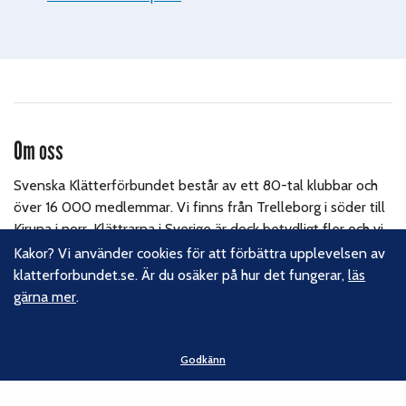
Om oss
Svenska Klätterförbundet består av ett 80-tal klubbar och
över 16 000 medlemmar. Vi finns från Trelleborg i söder till
Kiruna i norr. Klättrarna i Sverige är dock betydligt fler och vi
för din talan, oavsett om du är medlem eller inte.
Läs om
Kakor? Vi använder cookies för att förbättra upplevelsen av
vårt hållbarhetsarbete.
klatterforbundet.se. Är du osäker på hur det fungerar,
läs
gärna mer
.
Följ oss
Godkänn
Facebook
Instagram