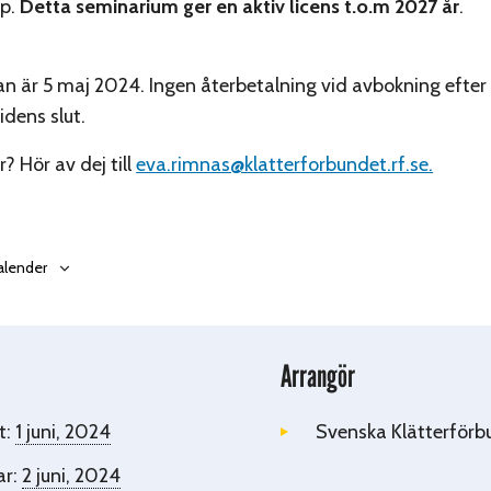
p.
Detta seminarium ger en aktiv licens t.o.m 2027
år
.
n är 5 maj 2024. Ingen återbetalning vid avbokning efter
dens slut.
? Hör av dej till
eva.rimnas@klatterforbundet.rf.se.
 kalender
Arrangör
t:
1 juni, 2024
Svenska Klätterförb
ar:
2 juni, 2024