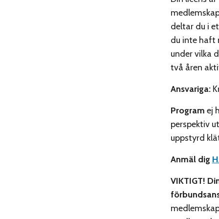
medlemskap i
deltar du i 
du inte haft 
under vilka 
två åren akti
Ansvariga:
Kr
Program
ej 
perspektiv ut
uppstyrd klä
Anmäl dig
H
VIKTIGT! Din
förbundsansl
medlemska