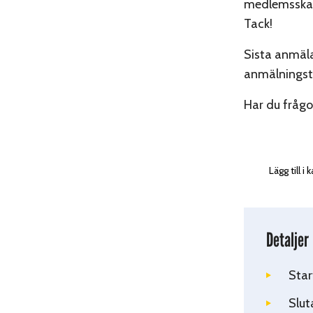
medlemsska
Tack!
Sista anmäla
anmälningsti
Har du frågor
Lägg till i
Detaljer
Star
Slut