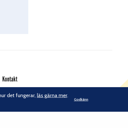
Kontakt
Svenska Klätterförbundet
hur det fungerar,
läs gärna mer
.
Gotlandsgatan 46
Godkänn
116 65 Stockholm
kansliet@klatterforbundet.rf.se
E-post:
Övriga kontaktuppgifter