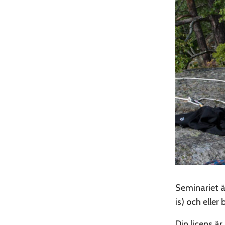
Seminariet är
is) och eller
Din licens är