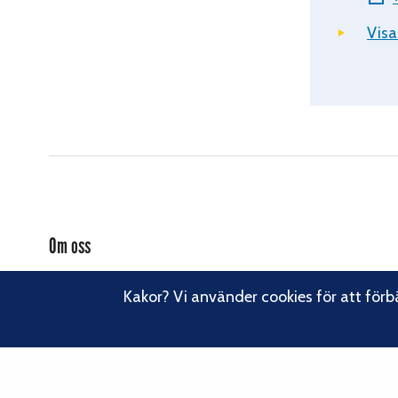
Visa
Om oss
Svenska Klätterförbundet består av ett 80-tal klubbar och över
Kakor? Vi använder cookies för att förb
16 000 medlemmar. Vi finns från Trelleborg i söder till Kiruna i
norr. Klättrarna i Sverige är dock betydligt fler och vi för din
Läs om vårt
talan, oavsett om du är medlem eller inte.
hållbarhetsarbete.