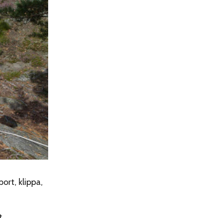
ort, klippa,
t