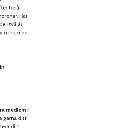
ter tre år
nordnar. Har
e i två år,
rium inom de
skt
ara medlem i
la gärna ditt
tera ditt