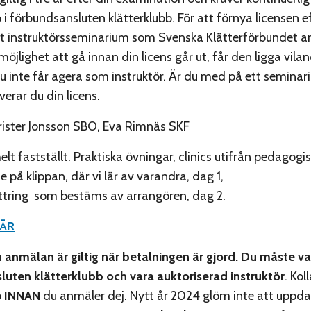
 förbundsansluten klätterklubb. För att förnya licensen ef
ett instruktörsseminarium som Svenska Klätterförbundet a
möjlighet att gå innan din licens går ut, får den ligga viland
du inte får agera som instruktör. Är du med på ett semina
verar du din licens.
ister Jonsson SBO, Eva Rimnäs SKF
helt fastställt. Praktiska övningar, clinics utifrån pedagogi
e på klippan, där vi lär av varandra, dag 1,
ttring som bestäms av arrangören, dag 2.
ÄR
 anmälan är giltig när betalningen är gjord. Du måste v
uten klätterklubb och vara auktoriserad instruktör
. Kol
p
INNAN
du anmäler dej. Nytt år 2024 glöm inte att uppda