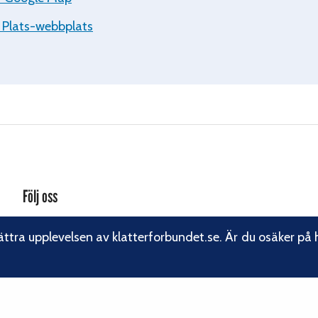
 Plats-webbplats
Följ oss
Facebook
ättra upplevelsen av klatterforbundet.se. Är du osäker på 
Instagram
Linkedin
Nyhetsbrev