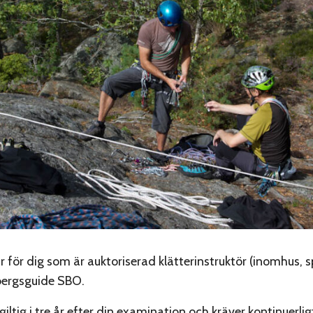
 för dig som är auktoriserad klätterinstruktör (inomhus, sp
 bergsguide SBO.
 giltig i tre år efter din examination och kräver kontinuerlig