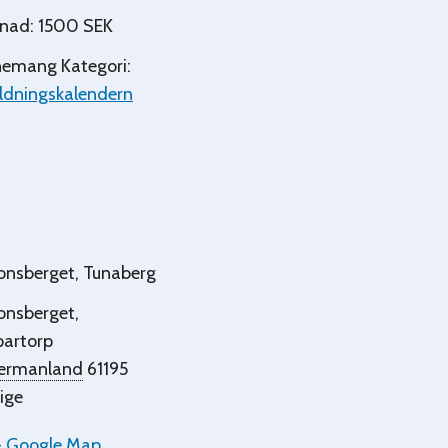
nad:
1500 SEK
emang Kategori:
ldningskalendern
nsberget, Tunaberg
onsberget,
partorp
ermanland
61195
ige
+ Google Map