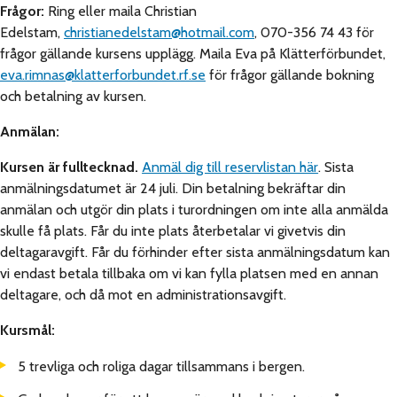
Frågor:
Ring eller maila Christian
Edelstam,
christianedelstam@hotmail.com
, 070-356 74 43 för
frågor gällande kursens upplägg. Maila Eva på Klätterförbundet,
eva.rimnas@klatterforbundet.rf.se
för frågor gällande bokning
och betalning av kursen.
Anmälan:
Kursen är fulltecknad.
Anmäl dig till reservlistan här
. Sista
anmälningsdatumet är 24 juli. Din betalning bekräftar din
anmälan och utgör din plats i turordningen om inte alla anmälda
skulle få plats. Får du inte plats återbetalar vi givetvis din
deltagaravgift. Får du förhinder efter sista anmälningsdatum kan
vi endast betala tillbaka om vi kan fylla platsen med en annan
deltagare, och då mot en administrationsavgift.
Kursmål:
5 trevliga och roliga dagar tillsammans i bergen.