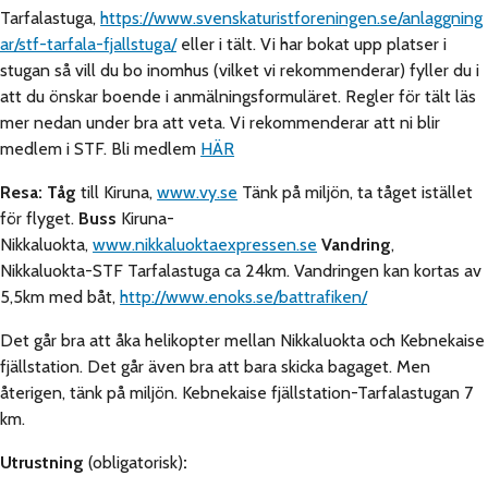
Tarfalastuga,
https://www.svenskaturistforeningen.se/anlaggning
ar/stf-tarfala-fjallstuga/
eller i tält. Vi har bokat upp platser i
stugan så vill du bo inomhus (vilket vi rekommenderar) fyller du i
att du önskar boende i anmälningsformuläret. Regler för tält läs
mer nedan under bra att veta. Vi rekommenderar att ni blir
medlem i STF. Bli medlem
HÄR
Resa:
Tåg
till Kiruna,
www.vy.se
Tänk på miljön, ta tåget istället
för flyget.
Buss
Kiruna-
Nikkaluokta,
www.nikkaluoktaexpressen.se
Vandring
,
Nikkaluokta-STF Tarfalastuga ca 24km. Vandringen kan kortas av
5,5km med båt,
http://www.enoks.se/battrafiken/
Det går bra att åka helikopter mellan Nikkaluokta och Kebnekaise
fjällstation. Det går även bra att bara skicka bagaget. Men
återigen, tänk på miljön. Kebnekaise fjällstation-Tarfalastugan 7
km.
Utrustning
(obligatorisk)
: