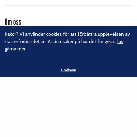
Om oss
Svenska Klätterförbundet består av ett 80-tal klubbar och
Kakor? Vi använder cookies för att förbättra upplevelsen av
över 16 000 medlemmar. Vi finns från Trelleborg i söder till
klatterforbundet.se. Är du osäker på hur det fungerar,
läs
Kiruna i norr. Klättrarna i Sverige är dock betydligt fler och vi
gärna mer
.
för din talan, oavsett om du är medlem eller inte.
Läs om
vårt hållbarhetsarbete.
Godkänn
Följ oss
Facebook
Instagram
Linkedin
Nyhetsbrev
Kontakt