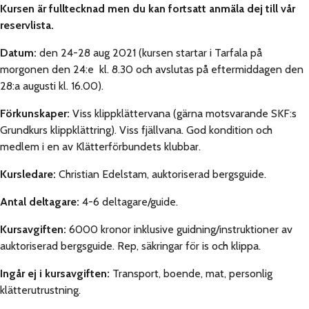
Kursen är fulltecknad men du kan fortsatt anmäla dej till vår
reservlista.
Datum:
den 24-28 aug 2021 (kursen startar i Tarfala på
morgonen den 24:e kl. 8.30 och avslutas på eftermiddagen den
28:a augusti kl. 16.00).
Förkunskaper:
Viss klippklättervana (gärna motsvarande SKF:s
Grundkurs klippklättring). Viss fjällvana. God kondition och
medlem i en av Klätterförbundets klubbar.
Kursledare:
Christian Edelstam, auktoriserad bergsguide.
Antal deltagare:
4-6 deltagare/guide.
Kursavgiften:
6000 kronor inklusive guidning/instruktioner av
auktoriserad bergsguide. Rep, säkringar för is och klippa.
Ingår ej i kursavgiften:
Transport, boende, mat, personlig
klätterutrustning.