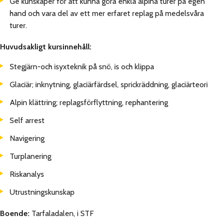
Ge kunskaper för att kunna göra enkla alpina turer på egen
hand och vara del av ett mer erfaret replag på medelsvåra
turer.
Huvudsakligt kursinnehåll:
Stegjärn-och isyxteknik på snö, is och klippa
Glaciär; inknytning, glaciärfärdsel, sprickräddning, glaciärteori
Alpin klättring; replagsförflyttning, rephantering
Self arrest
Navigering
Turplanering
Riskanalys
Utrustningskunskap
Boende:
Tarfaladalen, i STF