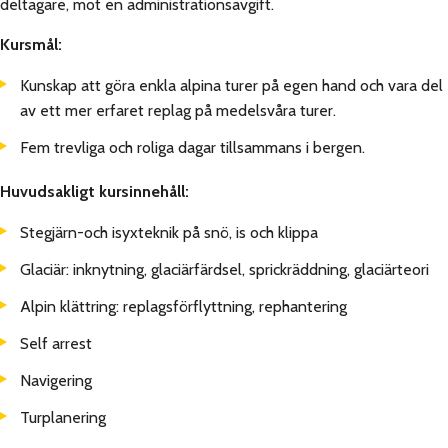
deltagare, mot en administrationsavgift.
Kursmål:
Kunskap att göra enkla alpina turer på egen hand och vara del
av ett mer erfaret replag på medelsvåra turer.
Fem trevliga och roliga dagar tillsammans i bergen.
Huvudsakligt kursinnehåll:
Stegjärn-och isyxteknik på snö, is och klippa
Glaciär: inknytning, glaciärfärdsel, sprickräddning, glaciärteori
Alpin klättring: replagsförflyttning, rephantering
Self arrest
Navigering
Turplanering