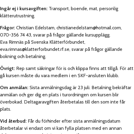
Ingår ej i kursavgiften:
Transport, boende, mat, personlig
klätterutrustning.
Frågor:
Christian Edelstam, christianedelstam@hotmail.com,
070-356 74 43, svarar på frågor gällande kursupplägg.
Eva Rimnäs på Svenska Klätterförbundet,
eva.rimnas@klatterforbundet.rf.se, svarar på frågor gällande
bokning och betalning.
Övrigt:
Rep samt säkringar för is och klippa finns att tillgå. För att
gå kursen måste du vara medlem i en SKF-ansluten klubb.
Om anmälan:
Sista anmälningsdag är 23 juli. Betalning bekräftar
anmälan och ger dig en plats i turordningen om kursen blir
överbokad. Deltagaravgiften återbetalas till den som inte får
plats.
Vid återbud:
Får du förhinder efter sista anmälningsdatum
återbetalar vi endast om vi kan fylla platsen med en annan