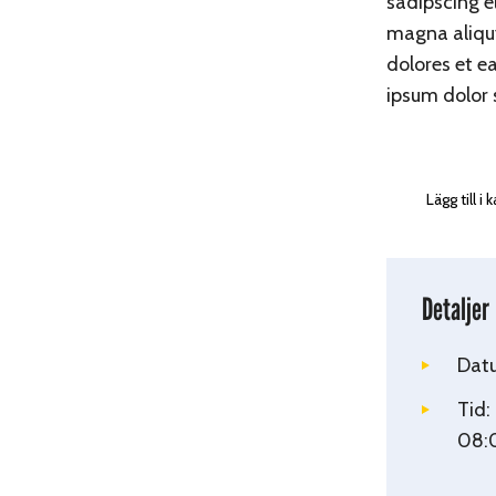
sadipscing e
magna aliquy
dolores et e
ipsum dolor 
Lägg till i
Detaljer
Dat
Tid:
08: