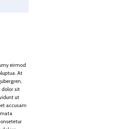
onumy eirmod
luptua. At
gubergren,
dolor sit
vidunt ut
s et accusam
kimata
consetetur