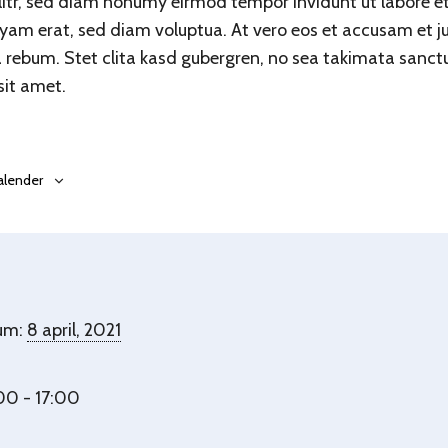
litr, sed diam nonumy eirmod tempor invidunt ut labore e
am erat, sed diam voluptua. At vero eos et accusam et j
a rebum. Stet clita kasd gubergren, no sea takimata sanct
sit amet.
 kalender
um:
8 april, 2021
00 - 17:00