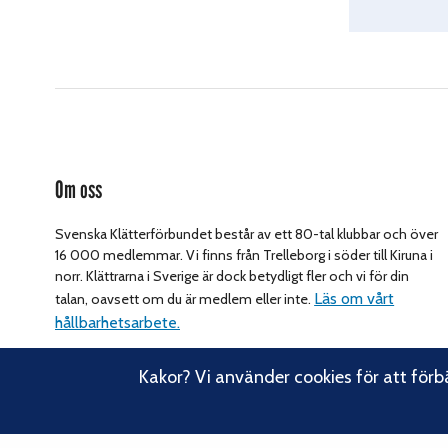
Om oss
Svenska Klätterförbundet består av ett 80-tal klubbar och över
16 000 medlemmar. Vi finns från Trelleborg i söder till Kiruna i
norr. Klättrarna i Sverige är dock betydligt fler och vi för din
Läs om vårt
talan, oavsett om du är medlem eller inte.
hållbarhetsarbete.
Kakor? Vi använder cookies för att förb