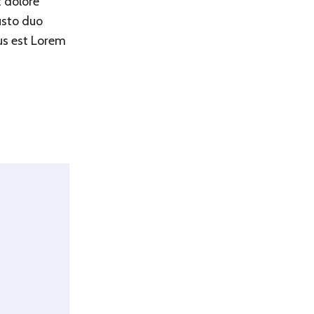
t dolore
usto duo
us est Lorem