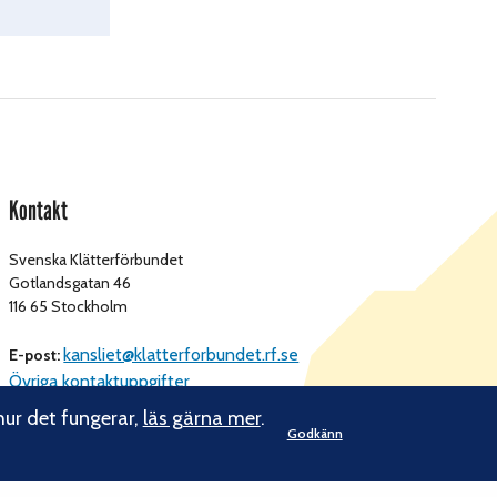
Kontakt
Svenska Klätterförbundet
Gotlandsgatan 46
116 65 Stockholm
kansliet@klatterforbundet.rf.se
E-post:
Övriga kontaktuppgifter
hur det fungerar,
läs gärna mer
.
Godkänn