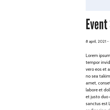
Event
8 april, 2021 
Lorem ipsum 
tempor invid
vero eos et 
no sea takim
amet, conset
labore et do
et justo duo
sanctus est 