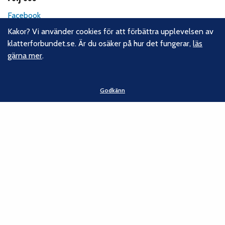
Facebook
Instagram
Kakor? Vi använder cookies för att förbättra upplevelsen av
Linkedin
klatterforbundet.se. Är du osäker på hur det fungerar,
läs
Nyhetsbrev
gärna mer
.
Kontakt
Godkänn
Svenska Klätterförbundet
Gotlandsgatan 46
116 65 Stockholm
E-post:
kansliet@klatterforbundet.rf.se
Övriga kontaktuppgifter