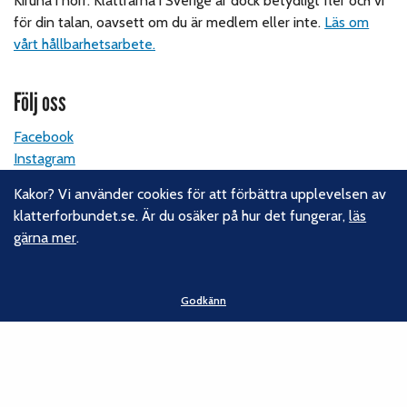
Kiruna i norr. Klättrarna i Sverige är dock betydligt fler och vi
för din talan, oavsett om du är medlem eller inte.
Läs om
vårt hållbarhetsarbete.
Följ oss
Facebook
Instagram
Linkedin
Kakor? Vi använder cookies för att förbättra upplevelsen av
Nyhetsbrev
klatterforbundet.se. Är du osäker på hur det fungerar,
läs
gärna mer
.
Kontakt
Svenska Klätterförbundet
Godkänn
Gotlandsgatan 46
116 65 Stockholm
E-post:
kansliet@klatterforbundet.rf.se
Övriga kontaktuppgifter