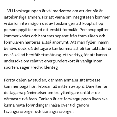
– Vi i forskargruppen är väl medvetna om att det här är
jättekänsliga ämnen. För att värna om integriteten kommer
vi därför inte i någon del av forskningen att koppla ihop
personuppgifter med ett enskilt formulär. Personuppgifter
kommer kodas och hanteras separat från formulären och
formulären hanteras alltså anonymt. Att man fyller i namn,
behövs dock, då deltagare kan komma att bli kontaktade för
en så kallad bentäthetsmätning, ett verktyg för att kunna
undersöka om relativt energiunderskott är vanligt inom
sporten, säger Fredrik Identeg.
Första delen av studien, där man anmäler sitt intresse,
kommer pågå från februari till mitten av april. Därefter får
deltagarna påminnelser om tre ytterligare enkäter de
närmaste två åren. Tanken är att forskargruppen även ska
kunna mäta förändringar i hälsa över tid, genom
tävlingssäsonger och träningssäsonger.