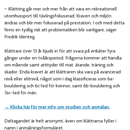
– Klättring går mer och mer från att vara en rekreationell
utomhussport till tävlingsfokuserad. Kraven och miljön
ändras och blir mer fokuserad på prestation. I och med detta
finns en tydlig risk att problematiken blir vanligare, säger
Fredrik Identeg.
Klättrare över 13 år bjuds in för att svara på enkäter fyra
gånger under en tvåårsperiod. Frågorna kommer att handla
om mående samt attityder till mat, ätande, träning och
skador. Enda kravet är att klättraren ska vara på avancerad
nivå eller elitnivå, något som i dag klassificeras som 6a-
bouldering och 6c-led för kvinnor, samt 6b-bouldering och
7a+-led för män.
→ Klicka här för mer info om studien och anmälan.
Deltagandet är helt anonymt, även om klättrarna fyller i
namn i anmälningsformuläret.