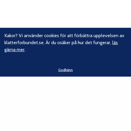
Kakor? Vi använder cookies för att förbättra upplevelsen av
klatterforbundet.se. Är du osäker på hur det fungerar,
läs
gärna mer
.
Godkänn
Om oss
Svenska Klätterförbundet består av ett 80-tal klubbar och
över 16 000 medlemmar. Vi finns från Trelleborg i söder till
Kiruna i norr. Klättrarna i Sverige är dock betydligt fler och vi
för din talan, oavsett om du är medlem eller inte.
Läs om
vårt hållbarhetsarbete.