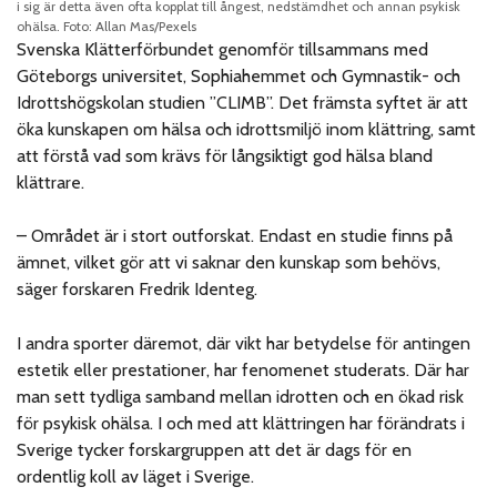
i sig är detta även ofta kopplat till ångest, nedstämdhet och annan psykisk
ohälsa. Foto: Allan Mas/Pexels
Svenska Klätterförbundet genomför tillsammans med
Göteborgs universitet, Sophiahemmet och Gymnastik- och
Idrottshögskolan studien ”CLIMB”. Det främsta syftet är att
öka kunskapen om hälsa och idrottsmiljö inom klättring, samt
att förstå vad som krävs för långsiktigt god hälsa bland
klättrare.
– Området är i stort outforskat. Endast en studie finns på
ämnet, vilket gör att vi saknar den kunskap som behövs,
säger forskaren Fredrik Identeg.
I andra sporter däremot, där vikt har betydelse för antingen
estetik eller prestationer, har fenomenet studerats. Där har
man sett tydliga samband mellan idrotten och en ökad risk
för psykisk ohälsa. I och med att klättringen har förändrats i
Sverige tycker forskargruppen att det är dags för en
ordentlig koll av läget i Sverige.