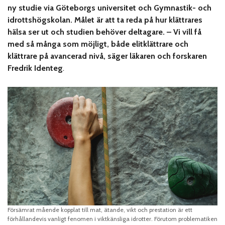
ny studie
via Göteborgs universitet och Gymnastik- och
idrottshögskolan
. Målet är att ta reda på hur klättrares
hälsa ser ut och studien behöver deltagare. – Vi vill få
med så många som möjligt, både elitklättrare och
klättrare på avancerad nivå, säger läkaren och forskaren
Fredrik Identeg
.
Försämrat mående kopplat till mat, ätande, vikt och prestation är ett
förhållandevis vanligt fenomen i viktkänsliga idrotter. Förutom problematiken