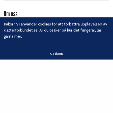
Om oss
Svenska Klätterförbundet består av ett 80-tal klubbar och
Kakor? Vi använder cookies för att förbättra upplevelsen av
över 16 000 medlemmar. Vi finns från Trelleborg i söder till
klatterforbundet.se. Är du osäker på hur det fungerar,
läs
Kiruna i norr. Klättrarna i Sverige är dock betydligt fler och vi
gärna mer
.
för din talan, oavsett om du är medlem eller inte.
Läs om
vårt hållbarhetsarbete.
Godkänn
Följ oss
Facebook
Instagram
Linkedin
Nyhetsbrev
Kontakt