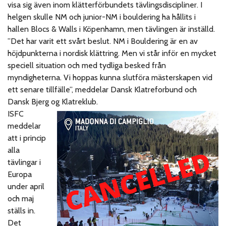
visa sig även inom klätterförbundets tävlingsdiscipliner. I
helgen skulle NM och junior-NM i bouldering ha hållits i
hallen Blocs & Walls i Köpenhamn, men tävlingen är inställd.
”Det har varit ett svårt beslut. NM i Bouldering är en av
höjdpunkterna i nordisk klättring. Men vi står inför en mycket
speciell situation och med tydliga besked från
myndigheterna. Vi hoppas kunna slutföra mästerskapen vid
ett senare tillfälle”, meddelar Dansk Klatreforbund och
Dansk Bjerg og Klatreklub.
ISFC
meddelar
att i princip
alla
tävlingar i
Europa
under april
och maj
ställs in.
Det