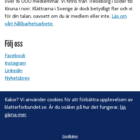
över 16 000 medlemmar. Vi finns från Trelleborg i söder till
Kiruna i norr. Klättrarna i Sverige är dock betydligt fler och vi
för din talan, oavsett om du är medlem eller inte.
Läs om
vårt hållbarhetsarbete.
Följ oss
Facebook
Instagram
Linkedin
Nyhetsbrev
Kontakt
Kakor? Vi använder cookies för att förbättra upplevelsen av
klatterforbundet.se. Är du osäker på hur det fungerar,
läs
Svenska Klätterförbundet
gärna mer
.
Gotlandsgatan 46
116 65 Stockholm
Godkänn
E-post:
kansliet@klatterforbundet.rf.se