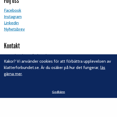
Följ oss
Facebook
Instagram
Linkedin
Nyhetsbrev
Kontakt
Svenska Klätterförbundet
Kakor? Vi använder cookies för att förbättra upplevelsen av
Gotlandsgatan 46
klatterforbundet.se. Är du osäker på hur det fungerar,
läs
116 65 Stockholm
gärna mer
.
E-post:
kansliet@klatterforbundet.rf.se
Övriga kontaktuppgifter
Godkänn