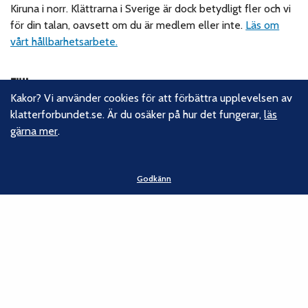
Kiruna i norr. Klättrarna i Sverige är dock betydligt fler och vi
för din talan, oavsett om du är medlem eller inte.
Läs om
vårt hållbarhetsarbete.
Följ oss
Kakor? Vi använder cookies för att förbättra upplevelsen av
Facebook
klatterforbundet.se. Är du osäker på hur det fungerar,
läs
Instagram
gärna mer
.
Linkedin
Nyhetsbrev
Godkänn
Kontakt
Svenska Klätterförbundet
Gotlandsgatan 46
116 65 Stockholm
E-post:
kansliet@klatterforbundet.rf.se