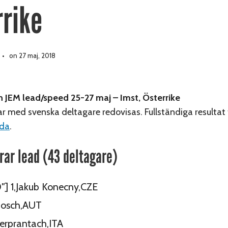
rrike
on 27 maj, 2018
n JEM lead/speed 25-27 maj – Imst, Österrike
r med svenska deltagare redovisas. Fullständiga resultat 
ida
.
rrar lead (43 deltagare)
0″] 1,Jakub Konecny,CZE
Posch,AUT
erprantach,ITA