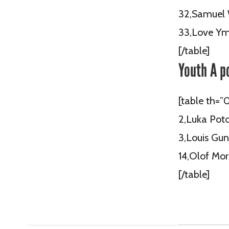
32,Samuel
33,Love Ym
[/table]
Youth A p
[table th=”
2,Luka Pot
3,Louis Gu
14,Olof Mo
[/table]