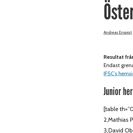
Öste
Andreas Enqvist
Resultat frå
Endast grena
IFSC’s hems
Junior he
[table th=”
2,Mathias 
3,David Ob