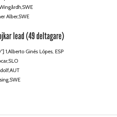
 Wingårdh,SWE
er Alber,SWE
ojkar lead (49 deltagare)
0″] 1,Alberto Ginés Lópes, ESP
ocar,SLO
ndolf,AUT
rsing,SWE