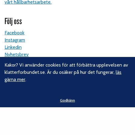
vårt hållbarhetsarbete.
Följ oss
Facebook
Instagram
Linkedin
Nyhetsbrev
Kakor? Vi använder cookies för att förbättra upplevelsen av
Kontakt
klatterforbundet.se. Är du osäker på hur det fungerar,
läs
gärna mer
.
Svenska Klätterförbundet
Gotlandsgatan 46
116 65 Stockholm
Godkänn
E-post:
kansliet@klatterforbundet.rf.se
Övriga kontaktuppgifter