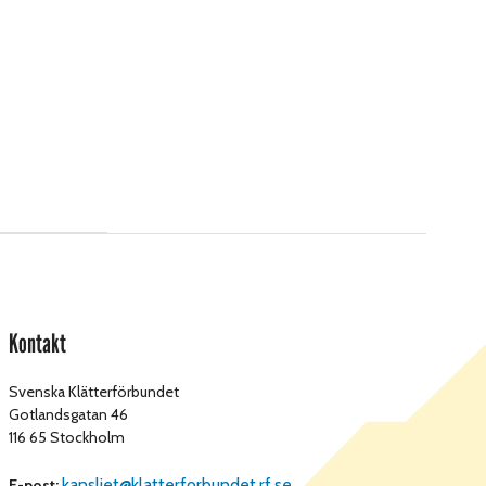
Kontakt
Svenska Klätterförbundet
Gotlandsgatan 46
116 65 Stockholm
kansliet@klatterforbundet.rf.se
E-post: