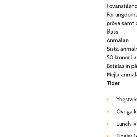
I ovanståend
För ungdoma
pröva samt o
klass
Anmälan
Sista anmäl
50 kronor i a
Betalas in p
Mejla anmäla
Tider
Yngsta k
Övriga k
Lunch-Vi
Finaler 1