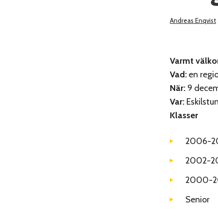
Andreas Enqvist
Varmt välko
Vad:
en regio
När:
9 decem
Var:
Eskilstu
Klasser
2006-2
2002-2
2000-2
Senior