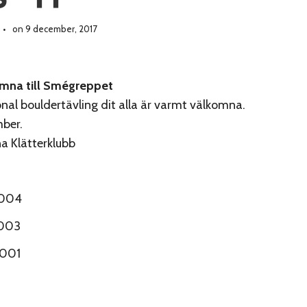
on 9 december, 2017
mna till Smégreppet
nal bouldertävling dit alla är varmt välkomna.
ber.
na Klätterklubb
004
003
001