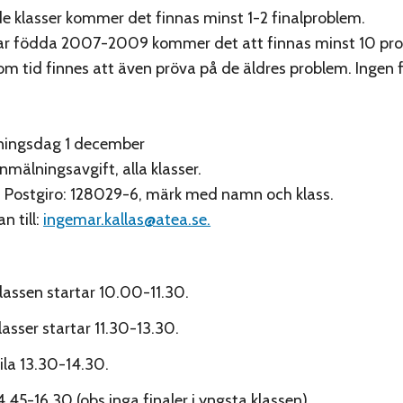
e klasser kommer det finnas minst 1-2 finalproblem.
r födda 2007-2009 kommer det att finnas minst 10 pro
m tid finnes att även pröva på de äldres problem. Ingen f
ningsdag 1 december
nmälningsavgift, alla klasser.
å Postgiro: 128029-6, märk med namn och klass.
n till:
ingemar.kallas@atea.se.
lassen startar 10.00-11.30.
lasser startar 11.30-13.30.
la 13.30-14.30.
4.45-16.30 (obs inga finaler i yngsta klassen).