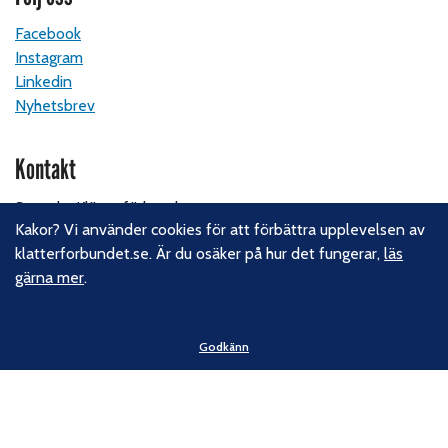
Facebook
Instagram
Linkedin
Nyhetsbrev
Kontakt
Svenska Klätterförbundet
Kakor? Vi använder cookies för att förbättra upplevelsen av
Gotlandsgatan 46
klatterforbundet.se. Är du osäker på hur det fungerar,
läs
116 65 Stockholm
gärna mer
.
E-post:
kansliet@klatterforbundet.rf.se
Övriga kontaktuppgifter
Godkänn