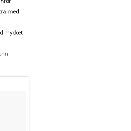
anför
ttra med
ed mycket
John