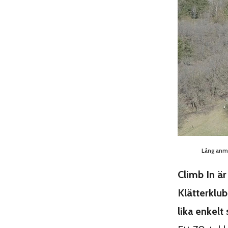
Lång anma
Climb In är
Klätterklub
lika enkelt