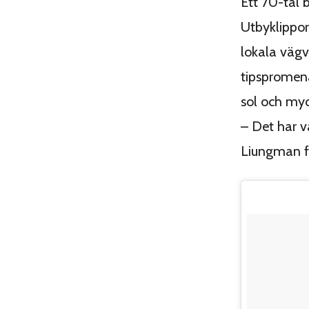
Ett 70-tal 
Utbyklippor
lokala vägvi
tipspromen
sol och myc
– Det har v
Liungman 