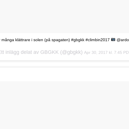
 många klättrare i solen (på spagaten) #gbgkk #climbin2017
@ardor
Ett inlägg delat av GBGKK (@gbgkk)
Apr 30, 2017 kl. 7:45 P