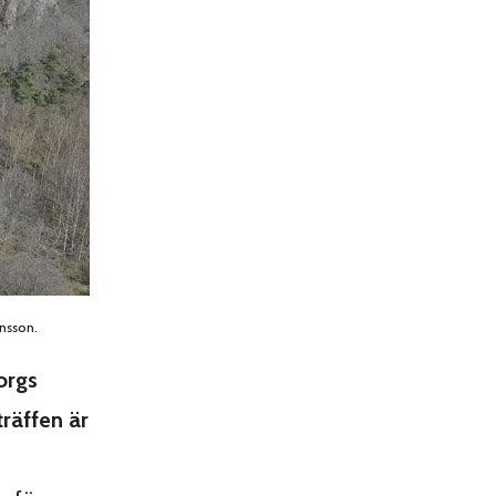
ensson.
orgs
träffen är