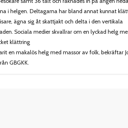
besökare samt 36 tält och räknades in på ängen ned
na i helgen. Deltagarna har bland annat kunnat klä
sare, ägna sig åt skattjakt och delta i den vertikala
aden. Sociala medier skvallrar om en lyckad helg m
ket klättring
arit en makalös helg med massor av folk, bekräftar 
från GBGKK.