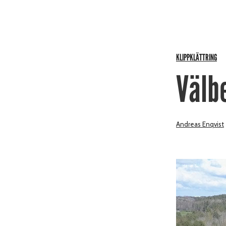
KLIPPKLÄTTRING
Välb
Andreas Enqvist