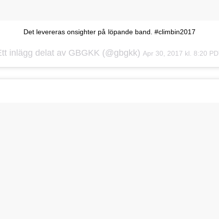
Det levereras onsighter på löpande band. #climbin2017
Ett inlägg delat av GBGKK (@gbgkk)
Apr 30, 2017 kl. 8:20 P