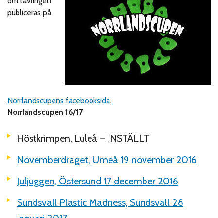
om tävlingen
publiceras på
Norrlandscupens facebooksida
.
Norrlandscupen 16/17
Höstkrimpen, Luleå – INSTÄLLT
Novemberdraget, Umeå
19 november 2016
Juljuggen,
Östersund 17 december 2016
Sundsvall Plastic Madness, Sundsvall 28
januari 2017