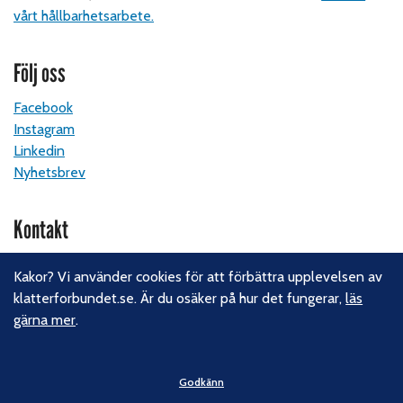
vårt hållbarhetsarbete.
Följ oss
Facebook
Instagram
Linkedin
Nyhetsbrev
Kontakt
Svenska Klätterförbundet
Kakor? Vi använder cookies för att förbättra upplevelsen av
Gotlandsgatan 46
klatterforbundet.se. Är du osäker på hur det fungerar,
läs
116 65 Stockholm
gärna mer
.
E-post:
kansliet@klatterforbundet.rf.se
Övriga kontaktuppgifter
Godkänn