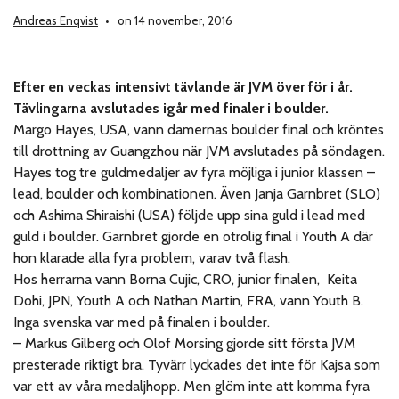
Andreas Enqvist
on 14 november, 2016
Efter en veckas intensivt tävlande är JVM över för i år.
Tävlingarna avslutades igår med finaler i boulder.
Margo Hayes, USA, vann damernas boulder final och kröntes
till drottning av Guangzhou när JVM avslutades på söndagen.
Hayes tog tre guldmedaljer av fyra möjliga i junior klassen –
lead, boulder och kombinationen. Även Janja Garnbret (SLO)
och Ashima Shiraishi (USA) följde upp sina guld i lead med
guld i boulder. Garnbret gjorde en otrolig final i Youth A där
hon klarade alla fyra problem, varav två flash.
Hos herrarna vann Borna Cujic, CRO, junior finalen, Keita
Dohi, JPN, Youth A och Nathan Martin, FRA, vann Youth B.
Inga svenska var med på finalen i boulder.
– Markus Gilberg och Olof Morsing gjorde sitt första JVM
presterade riktigt bra. Tyvärr lyckades det inte för Kajsa som
var ett av våra medaljhopp. Men glöm inte att komma fyra