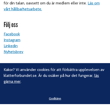
för din talan, oavsett om du är medlem eller inte.
Läs om
vårt hållbarhetsarbete.
Följ oss
Facebook
Instagram
Linkedin
Nyhetsbrev
Kontakt
Kakor? Vi använder cookies för att förbättra upplevelsen av
klatterforbundet.se. Är du osäker på hur det fungerar,
läs
Svenska Klätterförbundet
gärna mer
.
Gotlandsgatan 46
116 65 Stockholm
Godkänn
E-post:
kansliet@klatterforbundet.rf.se
Övriga kontaktuppgifter