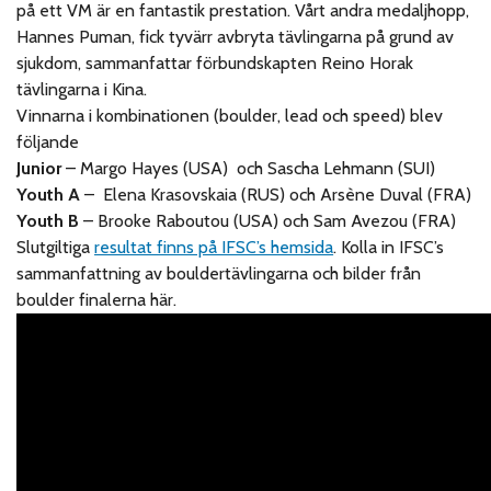
på ett VM är en fantastik prestation. Vårt andra medaljhopp,
Hannes Puman, fick tyvärr avbryta tävlingarna på grund av
sjukdom, sammanfattar förbundskapten Reino Horak
tävlingarna i Kina.
Vinnarna i kombinationen (boulder, lead och speed) blev
följande
Junior
– Margo Hayes (USA) och Sascha Lehmann (SUI)
Youth A
– Elena Krasovskaia (RUS) och Arsène Duval (FRA)
Youth B
– Brooke Raboutou (USA) och Sam Avezou (FRA)
Slutgiltiga
resultat finns på IFSC’s hemsida
. Kolla in IFSC’s
sammanfattning av bouldertävlingarna och bilder från
boulder finalerna här.