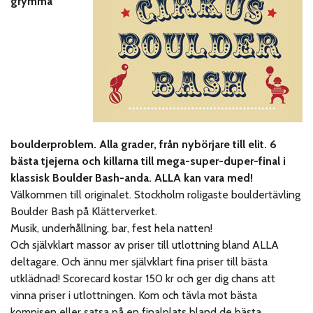
grymma
boulderproblem. Alla grader, från nybörjare till elit. 6
bästa tjejerna och killarna till mega-super-duper-final i
klassisk Boulder Bash-anda. ALLA kan vara med!
Välkommen till originalet. Stockholm roligaste bouldertävling
Boulder Bash på Klätterverket.
Musik, underhållning, bar, fest hela natten!
Och självklart massor av priser till utlottning bland ALLA
deltagare. Och ännu mer självklart fina priser till bästa
utklädnad! Scorecard kostar 150 kr och ger dig chans att
vinna priser i utlottningen. Kom och tävla mot bästa
kompisen eller satsa på en finalplats bland de bästa.