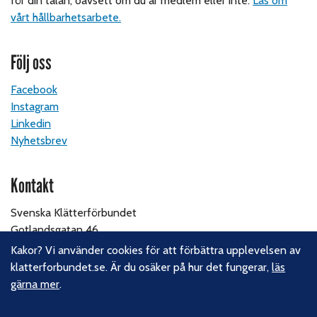
för din talan, oavsett om du är medlem eller inte.
Läs om
vårt hållbarhetsarbete.
Följ oss
Facebook
Instagram
Linkedin
Nyhetsbrev
Kontakt
Svenska Klätterförbundet
Gotlandsgatan 46
116 65 Stockholm
Kakor? Vi använder cookies för att förbättra upplevelsen av
klatterforbundet.se. Är du osäker på hur det fungerar,
läs
E-post:
kansliet@klatterforbundet.rf.se
gärna mer
.
Övriga kontaktuppgifter