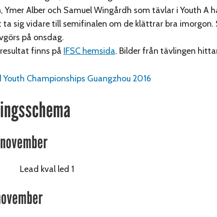
, Ymer Alber och Samuel Wingårdh som tävlar i Youth A h
 ta sig vidare till semifinalen om de klättrar bra imorgon.
avgörs på onsdag.
 resultat finns på
IFSC hemsida
. Bilder från tävlingen hitta
lingsschema
 november
0 Lead kval led 1
november