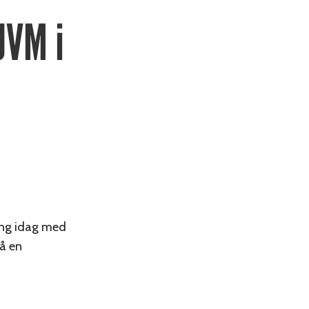
JVM i
ång idag med
på en