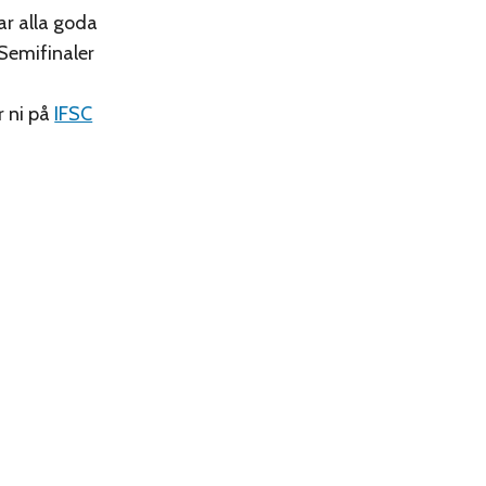
ar alla goda
 Semifinaler
r ni på
IFSC