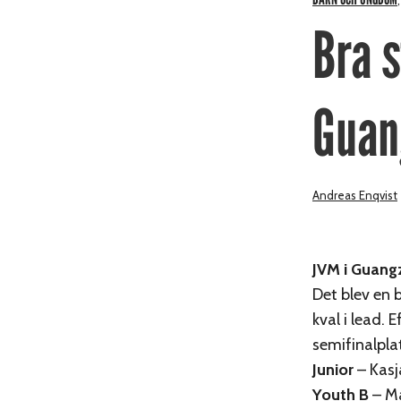
Bra s
Guan
Andreas Enqvist
JVM i Guang
Det blev en 
kval i lead. 
semifinalpla
Junior
– Kasj
Youth B
– Ma