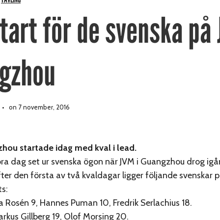
,
tart för de svenska på 
gzhou
on 7 november, 2016
zhou startade idag med kval i lead.
bra dag set ur svenska ögon när JVM i Guangzhou drog ig
Efter den första av två kvaldagar ligger följande svenskar 
ts:
a Rosén 9, Hannes Puman 10, Fredrik Serlachius 18.
rkus Gillberg 19, Olof Morsing 20.