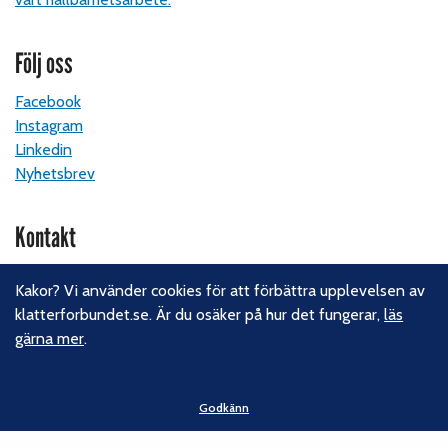
Följ oss
Facebook
Instagram
Linkedin
Nyhetsbrev
Kontakt
Svenska Klätterförbundet
Kakor? Vi använder cookies för att förbättra upplevelsen av
Gotlandsgatan 46
klatterforbundet.se. Är du osäker på hur det fungerar,
läs
116 65 Stockholm
gärna mer
.
E-post:
kansliet@klatterforbundet.rf.se
Övriga kontaktuppgifter
Godkänn