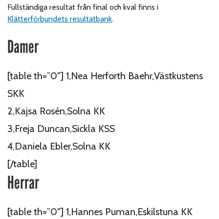
Fullständiga resultat från final och kval finns i
Klätterförbundets resultatbank
.
Damer
[table th=”0″] 1,Nea Herforth Baehr,Västkustens
SKK
2,Kajsa Rosén,Solna KK
3,Freja Duncan,Sickla KSS
4,Daniela Ebler,Solna KK
[/table]
Herrar
[table th=”0″] 1,Hannes Puman,Eskilstuna KK