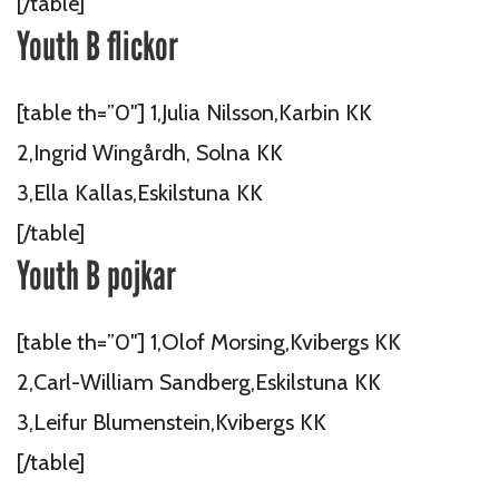
[/table]
Youth B flickor
[table th=”0″] 1,Julia Nilsson,Karbin KK
2,Ingrid Wingårdh, Solna KK
3,Ella Kallas,Eskilstuna KK
[/table]
Youth B pojkar
[table th=”0″] 1,Olof Morsing,Kvibergs KK
2,Carl-William Sandberg,Eskilstuna KK
3,Leifur Blumenstein,Kvibergs KK
[/table]