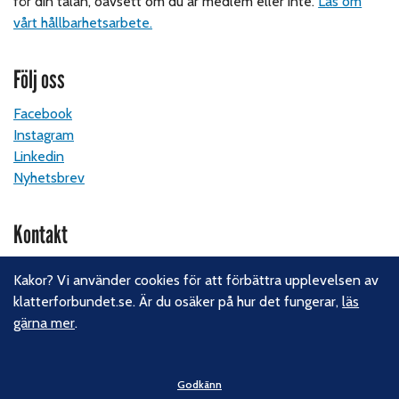
för din talan, oavsett om du är medlem eller inte.
Läs om
vårt hållbarhetsarbete.
Följ oss
Facebook
Instagram
Linkedin
Nyhetsbrev
Kontakt
Svenska Klätterförbundet
Kakor? Vi använder cookies för att förbättra upplevelsen av
Gotlandsgatan 46
klatterforbundet.se. Är du osäker på hur det fungerar,
läs
116 65 Stockholm
gärna mer
.
E-post:
kansliet@klatterforbundet.rf.se
Övriga kontaktuppgifter
Godkänn