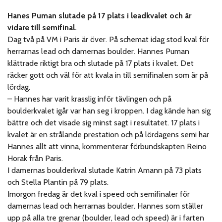
Hanes Puman slutade på 17 plats i leadkvalet och är
vidare till semifinal.
Dag två på VM i Paris är över. På schemat idag stod kval för
herrarnas lead och damernas boulder. Hannes Puman
klättrade riktigt bra och slutade på 17 plats i kvalet. Det
räcker gott och väl för att kvala in till semifinalen som är på
lördag.
– Hannes har varit krasslig inför tävlingen och på
boulderkvalet igår var han seg i kroppen. I dag kände han sig
bättre och det visade sig minst sagt i resultatet. 17 plats i
kvalet är en strålande prestation och på lördagens semi har
Hannes allt att vinna, kommenterar förbundskapten Reino
Horak från Paris.
I damernas boulderkval slutade Katrin Amann på 73 plats
och Stella Plantin på 79 plats.
Imorgon fredag är det kval i speed och semifinaler för
damernas lead och herrarnas boulder. Hannes som ställer
upp på alla tre grenar (boulder, lead och speed) är i farten