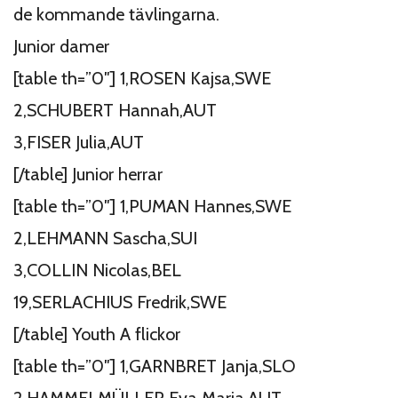
de kommande tävlingarna.
Junior damer
[table th=”0″] 1,ROSEN Kajsa,SWE
2,SCHUBERT Hannah,AUT
3,FISER Julia,AUT
[/table] Junior herrar
[table th=”0″] 1,PUMAN Hannes,SWE
2,LEHMANN Sascha,SUI
3,COLLIN Nicolas,BEL
19,SERLACHIUS Fredrik,SWE
[/table] Youth A flickor
[table th=”0″] 1,GARNBRET Janja,SLO
2,HAMMELMÜLLER Eva Maria,AUT