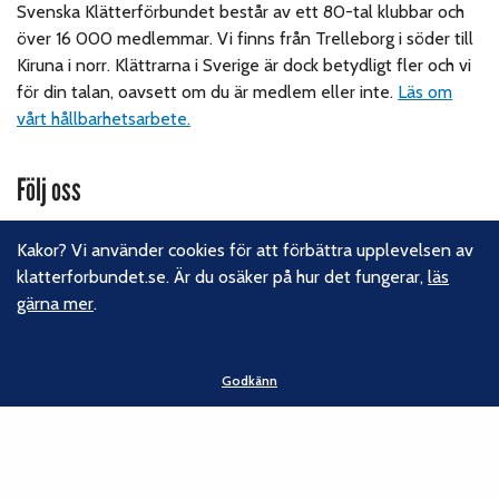
Svenska Klätterförbundet består av ett 80-tal klubbar och
över 16 000 medlemmar. Vi finns från Trelleborg i söder till
Kiruna i norr. Klättrarna i Sverige är dock betydligt fler och vi
för din talan, oavsett om du är medlem eller inte.
Läs om
vårt hållbarhetsarbete.
Följ oss
Facebook
Kakor? Vi använder cookies för att förbättra upplevelsen av
Instagram
klatterforbundet.se. Är du osäker på hur det fungerar,
läs
Linkedin
gärna mer
.
Nyhetsbrev
Kontakt
Godkänn
Svenska Klätterförbundet
Gotlandsgatan 46
116 65 Stockholm