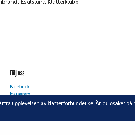
enbrandt,Eskilstuna Klätterklubb
Följ oss
Facebook
Instagram
Linkedin
ättra upplevelsen av klatterforbundet.se. Är du osäker på 
Nyhetsbrev