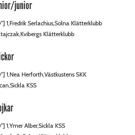
nior/junior
″] 1,Fredrik Serlachius,Solna Klätterklubb
ajczak,Kvibergs Klätterklubb
ickor
0″] 1,Nea Herforth,Västkustens SKK
can,Sickla KSS
ojkar
0″] 1,Ymer Alber,Sickla KSS