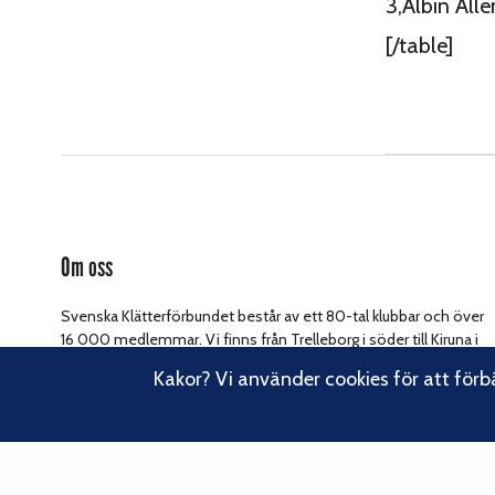
3,Albin All
[/table]
Om oss
Svenska Klätterförbundet består av ett 80-tal klubbar och över
16 000 medlemmar. Vi finns från Trelleborg i söder till Kiruna i
norr. Klättrarna i Sverige är dock betydligt fler och vi för din
Kakor? Vi använder cookies för att förb
Läs om vårt
talan, oavsett om du är medlem eller inte.
hållbarhetsarbete.