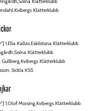
ingårdh,Solna Klätterklubb
ndahl,Kvibergs Klätterklubb
ickor
″] 1,Ella Kallas,Eskilstuna Klätterklubb
ngårdh,Solna Klätterklubb
 Gullberg,Kvibergs Klätterklubb
sson, Sickla KSS
ojkar
0″] 1,Olof Morsing,Kvibergs Klätterklubb