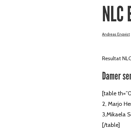
NLC 
Andreas Enqvist
Resultat NLC
Damer sen
[table th=”
2, Marjo He
3,Mikaela S
[/table]