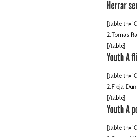
Herrar se
[table th=”0
2,Tomas Rat
[/table]
Youth A fl
[table th=”
2,Freja Dun
[/table]
Youth A p
[table th=”