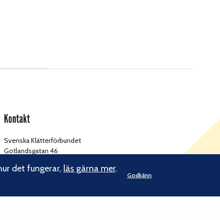
Kontakt
Svenska Klätterförbundet
Gotlandsgatan 46
116 65 Stockholm
hur det fungerar,
läs gärna mer
.
Godkänn
kansliet@klatterforbundet.rf.se
E-post:
Övriga kontaktuppgifter