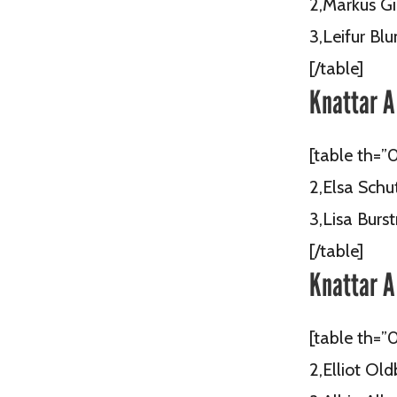
2,Markus Gi
3,Leifur Bl
[/table]
Knattar A 
[table th=”0
2,Elsa Schut
3,Lisa Burs
[/table]
Knattar A
[table th=”
2,Elliot Old