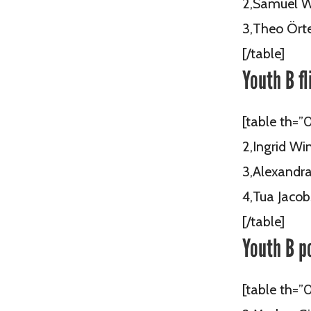
2,Samuel W
3,Theo Örte
[/table]
Youth B fl
[table th=”0
2,Ingrid Wi
3,Alexandra
4,Tua Jacob
[/table]
Youth B p
[table th=”