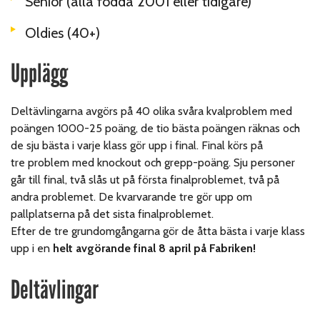
Senior
(alla födda 2001 eller tidigare)
Oldies
(40+)
Upplägg
Deltävlingarna avgörs på 40 olika svåra kvalproblem med
poängen 1000-25 poäng, de tio bästa poängen räknas och
de sju bästa i varje klass gör upp i final. Final körs på
tre problem med knockout och grepp-poäng. Sju personer
går till final, två slås ut på första finalproblemet, två på
andra problemet. De kvarvarande tre gör upp om
pallplatserna på det sista finalproblemet.
Efter de tre grundomgångarna gör de åtta bästa i varje klass
upp i en
helt avgörande final 8 april på Fabriken!
Deltävlingar