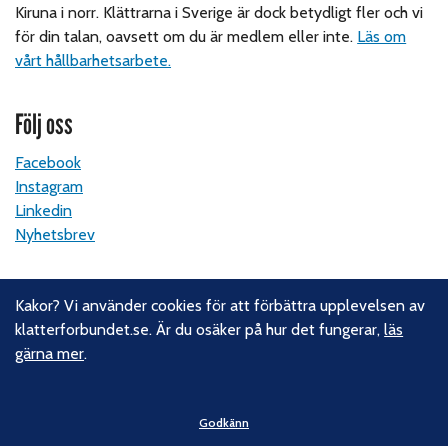
Kiruna i norr. Klättrarna i Sverige är dock betydligt fler och vi
för din talan, oavsett om du är medlem eller inte.
Läs om
vårt hållbarhetsarbete.
Följ oss
Facebook
Instagram
Linkedin
Nyhetsbrev
Kontakt
Kakor? Vi använder cookies för att förbättra upplevelsen av
klatterforbundet.se. Är du osäker på hur det fungerar,
läs
Svenska Klätterförbundet
gärna mer
.
Gotlandsgatan 46
116 65 Stockholm
Godkänn
E-post:
kansliet@klatterforbundet.rf.se