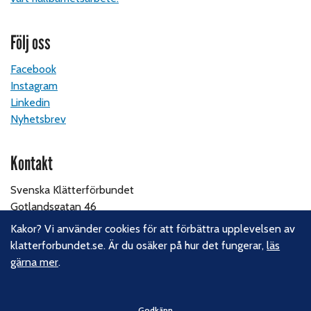
Följ oss
Facebook
Instagram
Linkedin
Nyhetsbrev
Kontakt
Svenska Klätterförbundet
Gotlandsgatan 46
116 65 Stockholm
Kakor? Vi använder cookies för att förbättra upplevelsen av
klatterforbundet.se. Är du osäker på hur det fungerar,
läs
E-post:
kansliet@klatterforbundet.rf.se
gärna mer
.
Övriga kontaktuppgifter
Godkänn