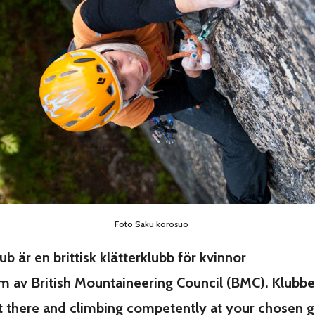
Foto Saku korosuo
ub är en brittisk klätterklubb för kvinnor
 av British Mountaineering Council (BMC)
. Klubb
ut there and climbing competently at your chosen 