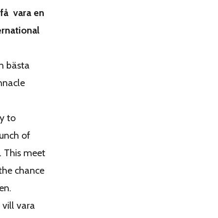
få vara en
ernational
en bästa
nnacle
y to
bunch of
. This meet
 the chance
en.
vill vara