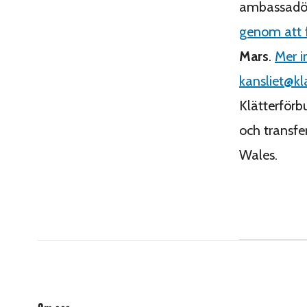
ambassadör 
genom att f
Mars
.
Mer i
kansliet@kl
Klätterförb
och transfer
Wales.