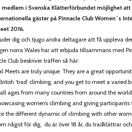
 medlem i Svenska Klätterförbundet möjlighet att 
ternationella gäster på Pinnacle Club Women´s Int
eet 2016.
juder dig och tjugo andra deltagare att få uppleva d
ngen norra Wales har att erbjuda tillsammans med Pi
le Club beskriver träffen så här:
al Meets are truly unique. They are a great opportunit
British ‘trad’ climbing, and you get to meet a varied 
 all ages from many countries from around the world
 showcasing women’s climbing and giving participants
ce the different dynamic of climbing with other wom
m något för dig, du är över 18 år, du tradklättrar och 