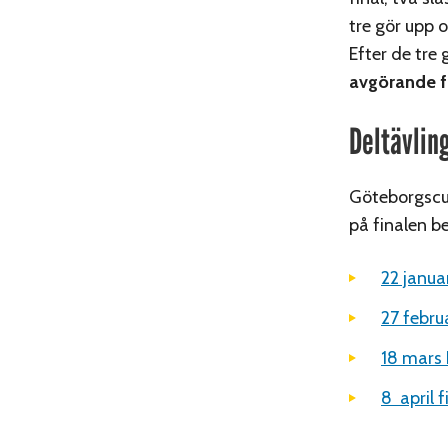
tre gör upp 
Efter de tre
avgörande fi
Deltävlin
Göteborgscup
på finalen b
22 janua
27 febru
18 mars
8 april f