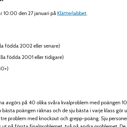
ar 10:00 den 27 januari på
Klätterlabbet
.
alla födda 2002 eller senare)
lla födda 2001 eller tidigare)
40+)
rna avgörs på 40 olika svåra kvalproblem med poängen 
 bästa poängen räknas och de sju bästa i varje klass gör up
å tre problem med knockout och grepp-poäng. Sju personer 
lås ut på första finalproblemet, två på andra problemet. D