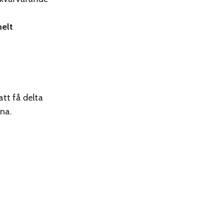
helt
att få delta
rna.