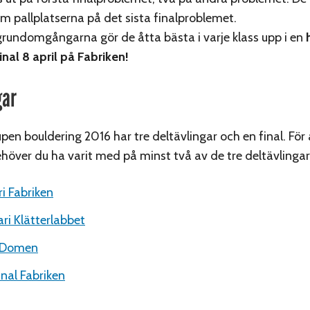
om pallplatserna på det sista finalproblemet.
 grundomgångarna gör de åtta bästa i varje klass upp i en
nal 8 april på Fabriken!
gar
en bouldering 2016 har tre deltävlingar och en final. För 
ehöver du ha varit med på minst två av de tre deltävlinga
ri Fabriken
ari Klätterlabbet
 Domen
inal Fabriken