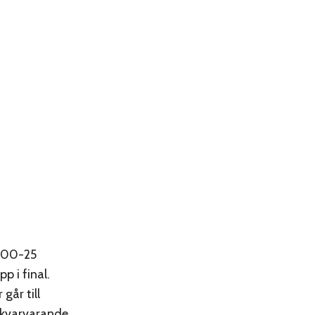
1000-25
p i final.
går till
e kvarvarande