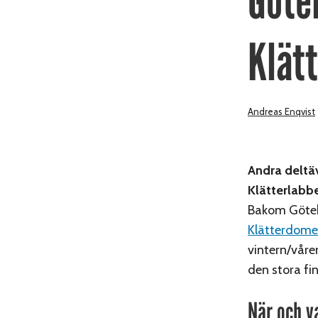
Göte
Klät
Andreas Enqvist
Andra deltäv
Klätterlabbe
Bakom Götebo
Klätterdom
vintern/våre
den stora fin
När och v