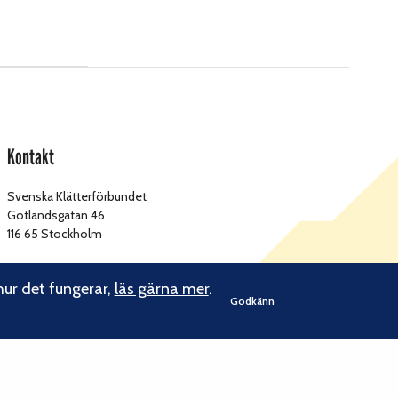
Kontakt
Svenska Klätterförbundet
Gotlandsgatan 46
116 65 Stockholm
kansliet@klatterforbundet.rf.se
E-post:
hur det fungerar,
läs gärna mer
.
Övriga kontaktuppgifter
Godkänn