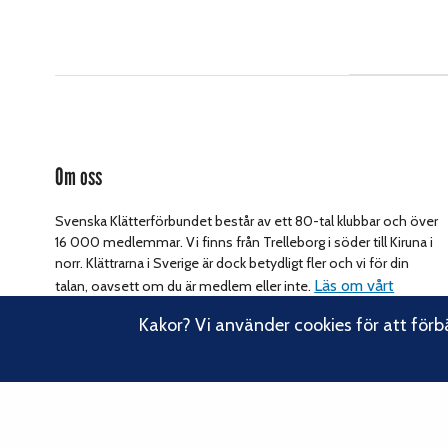
Om oss
Svenska Klätterförbundet består av ett 80-tal klubbar och över
16 000 medlemmar. Vi finns från Trelleborg i söder till Kiruna i
norr. Klättrarna i Sverige är dock betydligt fler och vi för din
Läs om vårt
talan, oavsett om du är medlem eller inte.
hållbarhetsarbete.
Kakor? Vi använder cookies för att förb