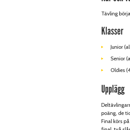
Tävling börj
Klasser
Junior (
Senior
(a
Oldies
(
Upplägg
Deltävlinga
poäng, de tio
Final körs p
final, två s