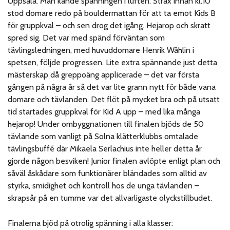
Uppsala. Man kände spänningen i luften. Strax innan kl.10
stod domare redo på bouldermattan för att ta emot Kids B
för gruppkval – och sen drog det igång. Hejarop och skratt
spred sig. Det var med spänd förväntan som
tävlingsledningen, med huvuddomare Henrik Wåhlin i
spetsen, följde progressen. Lite extra spännande just detta
mästerskap då greppoäng applicerade – det var första
gången på några år så det var lite grann nytt för både vana
domare och tävlanden. Det flöt på mycket bra och på utsatt
tid startades gruppkval för Kid A upp – med lika många
hejarop! Under ombyggnationen till finalen bjöds de 50
tävlande som vanligt på Solna klätterklubbs omtalade
tävlingsbuffé där Mikaela Serlachius inte heller detta år
gjorde någon besviken!
Junior
finalen avlöpte enligt plan och
såväl åskådare som funktionärer bländades som alltid av
styrka, smidighet och kontroll hos de unga tävlanden –
skrapsår på en tumme var det allvarligaste olyckstillbudet
.
Finalerna bjöd på otrolig spänning i alla klasser: