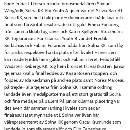
hade endast 1 försök mindre bronsmedaljören Samuel
Wingårdh, Solna KK. För Youth A tjejer var det Silivia Barrett,
Solna KK, som höll i taktpinne – dominerade i både kval och
final som förväntat resulterade i ett guld. Emma Forsberg
från samma klubb tog silver och Katrin Kjellgren, Stockholms
KK, tog bronset. För killarna i Youth B var det Fredrik
Serlachius och Fabian Förander, båda från Solna KK, som låg
för andra respektive första plats efter kvalet – men sen
kammade Fredrik hem guldet och Fabian silvret. Felix Ståhl
Wadsten, Kvibergs KK, tog hem bronset till västkusten. Junior
tjejernas kval o final leddes av Kajsa Rosen i toppen, och
följdes av Ida Keckman på andrea plats samt Norea Marceau
på trejde– alla tjejerna från Solna KK. I samma ordning
landade även medaljplatserna så ett stort grattis till Solna
och fina medajer på pallen! På Junior killarnas placering var
det även där sammar ranking i kvalet som sedan
finalresultatet mynnade ut i. Solna var även här
välrepresenterat av Solna KK genom Oscar Krumlinde som
landade in som silvermedaljör och Filip Tenenbaum