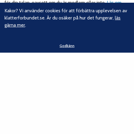
för din talan, oavsett om du är medlem eller inte.
Läs om
vårt hållbarhetsarbete.
Kakor? Vi använder cookies för att förbättra upplevelsen av
klatterforbundet.se. Är du osäker på hur det fungerar,
läs
gärna mer
.
Följ oss
Facebook
Godkänn
Instagram
Linkedin
Nyhetsbrev
Kontakt
Svenska Klätterförbundet
Gotlandsgatan 46
116 65 Stockholm
E-post:
kansliet@klatterforbundet.rf.se
Övriga kontaktuppgifter