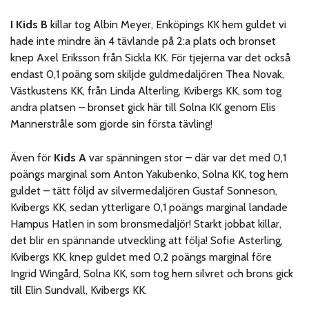
I Kids B
killar tog Albin Meyer, Enköpings KK hem guldet vi
hade inte mindre än 4 tävlande på 2:a plats och bronset
knep Axel Eriksson från Sickla KK. För tjejerna var det också
endast 0,1 poäng som skiljde guldmedaljören Thea Novak,
Västkustens KK, från Linda Alterling, Kvibergs KK, som tog
andra platsen – bronset gick här till Solna KK genom Elis
Mannerstråle som gjorde sin första tävling!
Även för
Kids A
var spänningen stor – där var det med 0,1
poängs marginal som Anton Yakubenko, Solna KK, tog hem
guldet – tätt följd av silvermedaljören Gustaf Sonneson,
Kvibergs KK, sedan ytterligare 0,1 poängs marginal landade
Hampus Hatlen in som bronsmedaljör! Starkt jobbat killar,
det blir en spännande utveckling att följa! Sofie Asterling,
Kvibergs KK, knep guldet med 0,2 poängs marginal före
Ingrid Wingård, Solna KK, som tog hem silvret och brons gick
till Elin Sundvall, Kvibergs KK.