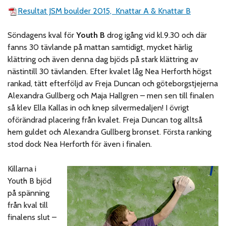
Resultat JSM boulder 2015, Knattar A & Knattar B
Söndagens kval för
Youth B
drog igång vid kl.9.30 och där
fanns 30 tävlande på mattan samtidigt, mycket härlig
klättring och även denna dag bjöds på stark klättring av
nästintill 30 tävlanden. Efter kvalet låg Nea Herforth högst
rankad, tätt efterföljd av Freja Duncan och göteborgstjejerna
Alexandra Gullberg och Maja Hallgren – men sen till finalen
så klev Ella Kallas in och knep silvermedaljen! I övrigt
oförändrad placering från kvalet. Freja Duncan tog alltså
hem guldet och Alexandra Gullberg bronset. Första ranking
stod dock Nea Herforth för även i finalen.
Killarna i
Youth B bjöd
på spänning
från kval till
finalens slut –