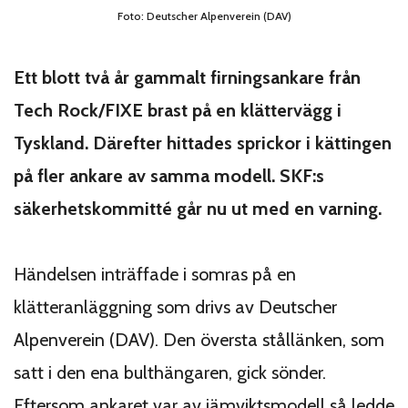
Foto: Deutscher Alpenverein (DAV)
Ett blott två år gammalt firningsankare från
Tech Rock/FIXE brast på en klättervägg i
Tyskland. Därefter hittades sprickor i kättingen
på fler ankare av samma modell. SKF:s
säkerhetskommitté går nu ut med en varning.
Händelsen inträffade i somras på en
klätteranläggning som drivs av Deutscher
Alpenverein (DAV). Den översta stållänken, som
satt i den ena bulthängaren, gick sönder.
Eftersom ankaret var av jämviktsmodell så ledde