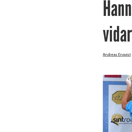
Hann
vidar
Andreas Enqvist