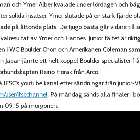
an och Ymer Alber kvalade under lördagen och bägg
efter solida insatser. Ymer slutade på en stark fjärde 
ade på åttonde plats. De tjugo bästa går vidare till s
valresultat av Ymer och Hannes. Junior fältet är rikti
ren i WC Boulder Chon och Amerikanen Coleman sa
ån Japan jämte ett helt koppel Boulder specialister fr
örbundskapten Reino Horak från Arco.
på IFSC’s youtube kanal efter sändningar från junior-V
/user/ifscchannel
. På måndag sänds alla finaler i b
an 09.15 på morgonen.