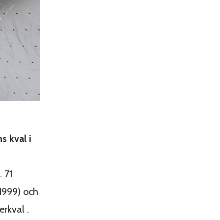
 kval i
. 71
1999) och
erkval .