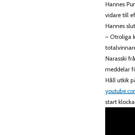
Hannes Pum
vidare till 
Hannes slut
– Otroliga k
totalvinna
Narasski fr
meddelar f
Håll utkik 
youtube.com
start klock