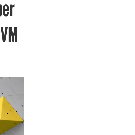
ber
r-VM