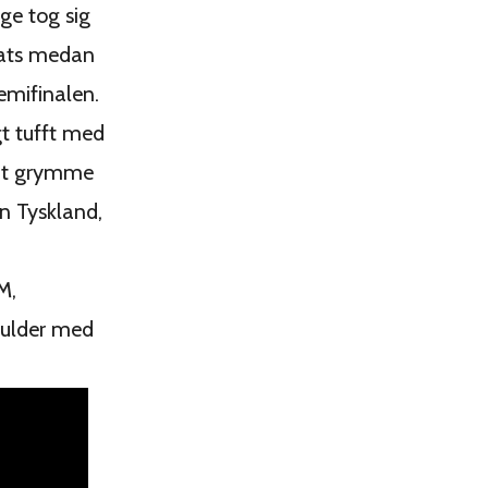
e tog sig
plats medan
emifinalen.
gt tufft med
mt grymme
ån Tyskland,
M,
oulder med