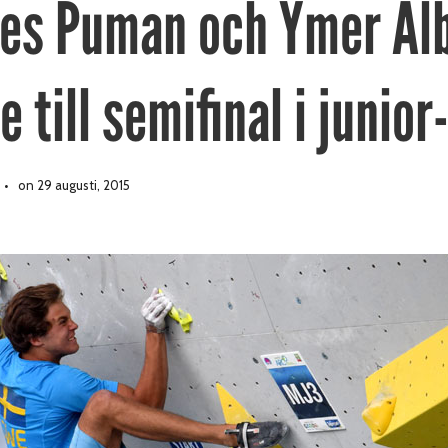
es Puman och Ymer Al
e till semifinal i junio
on 29 augusti, 2015