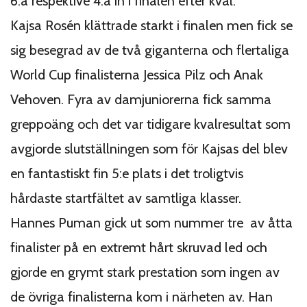
6:a respektive 4:a in i finalen efter kval.
Kajsa Rosén klättrade starkt i finalen men fick se
sig besegrad av de två giganterna och flertaliga
World Cup finalisterna Jessica Pilz och Anak
Vehoven. Fyra av damjuniorerna fick samma
greppoäng och det var tidigare kvalresultat som
avgjorde slutställningen som för Kajsas del blev
en fantastiskt fin 5:e plats i det troligtvis
hårdaste startfältet av samtliga klasser.
Hannes Puman gick ut som nummer tre av åtta
finalister på en extremt hårt skruvad led och
gjorde en grymt stark prestation som ingen av
de övriga finalisterna kom i närheten av. Han