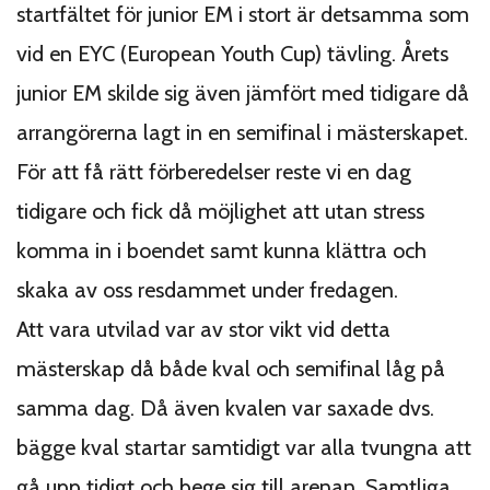
startfältet för junior EM i stort är detsamma som
vid en EYC (European Youth Cup) tävling. Årets
junior EM skilde sig även jämfört med tidigare då
arrangörerna lagt in en semifinal i mästerskapet.
För att få rätt förberedelser reste vi en dag
tidigare och fick då möjlighet att utan stress
komma in i boendet samt kunna klättra och
skaka av oss resdammet under fredagen.
Att vara utvilad var av stor vikt vid detta
mästerskap då både kval och semifinal låg på
samma dag. Då även kvalen var saxade dvs.
bägge kval startar samtidigt var alla tvungna att
gå upp tidigt och bege sig till arenan. Samtliga