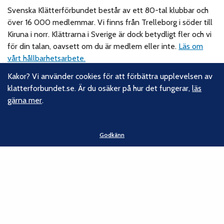
Svenska Klätterförbundet består av ett 80-tal klubbar och
över 16 000 medlemmar. Vi finns från Trelleborg i söder till
Kiruna i norr. Klättrarna i Sverige är dock betydligt fler och vi
för din talan, oavsett om du är medlem eller inte.
Läs om
vårt hållbarhetsarbete.
Kakor? Vi använder cookies för att förbättra upplevelsen av
Följ oss
klatterforbundet.se. Är du osäker på hur det fungerar,
läs
gärna mer
.
Facebook
Instagram
Linkedin
Godkänn
Nyhetsbrev
Kontakt
Svenska Klätterförbundet
Gotlandsgatan 46
116 65 Stockholm