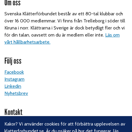
Om oss
Svenska Klätterförbundet består av ett 80-tal klubbar och
över 16 000 medlemmar. Vi finns från Trelleborg i söder till
Kiruna i norr. Klättrarna i Sverige är dock betydligt fler och vi
för din talan, oavsett om du är medlem eller inte.
Läs om
vårt hållbarhetsarbete.
Följ oss
Facebook
Instagram
Linkedin
Nyhetsbrev
Kontakt
Svenska Klätterförbundet
Kakor? Vi använder cookies för att förbättra upplevelsen av
Gotlandsgatan 46
klatterforbundet.se. Är du osäker på hur det fungerar,
läs