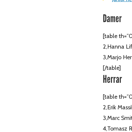
Damer
[table th=”
2,Hanna Lif
3,Marjo Her
[/table]
Herrar
[table th=”0
2,Erik Mass
3,Marc Smit
4,Tomasz Ra