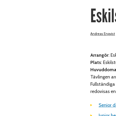
Eski
Andreas Enqvist
Arrangör
: E
Plats
: Eskils
Huvuddoma
Tävlingen a
Fullständiga 
redovisas en
Senior d
Junior he