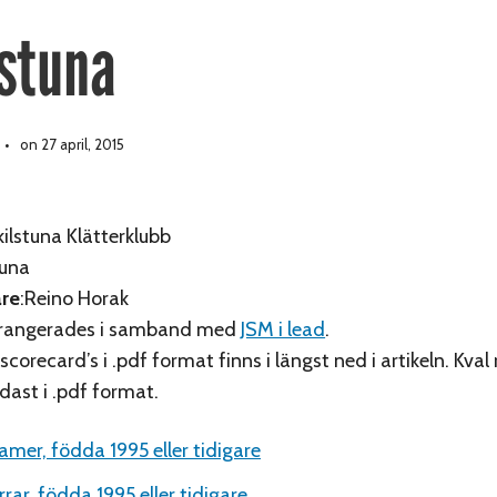
lstuna
on 27 april, 2015
skilstuna Klätterklubb
tuna
re
:Reino Horak
rrangerades i samband med
JSM i lead
.
scorecard’s i .pdf format finns i längst ned i artikeln. Kval 
dast i .pdf format.
amer, födda 1995 eller tidigare
rrar, födda 1995 eller tidigare