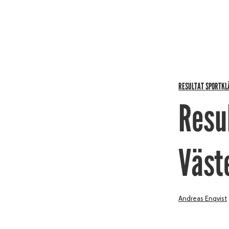
RESULTAT SPORTKL
Resu
Väst
Andreas Enqvist