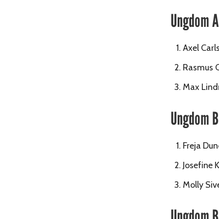
Ungdom A 
Axel Carl
Rasmus C
Max Lind
Ungdom B 
Freja Dun
Josefine 
Molly Siv
Ungdom B 