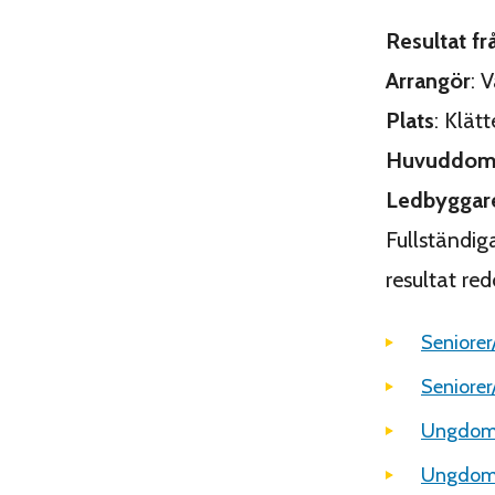
Resultat fr
Arrangör
: 
Plats
: Klät
Huvuddom
Ledbyggar
Fullständiga
resultat red
Seniorer
Seniorer/
Ungdom 
Ungdom 