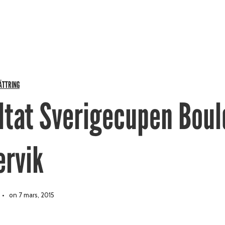
ÄTTRING
ltat Sverigecupen Boul
ervik
on 7 mars, 2015