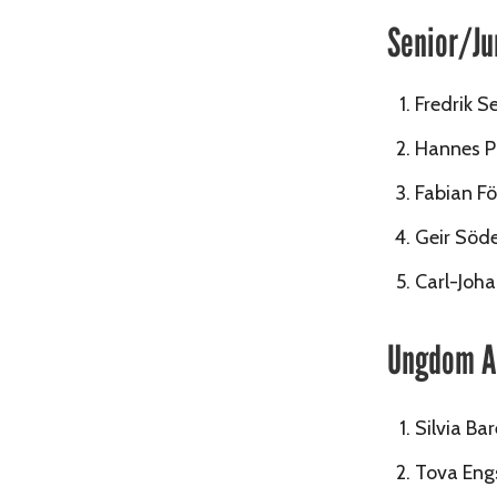
Senior/Ju
Fredrik S
Hannes Pu
Fabian Fö
Geir Söde
Carl-Joha
Ungdom A 
Silvia Ba
Tova Engs