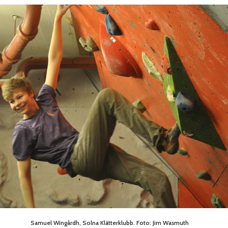
Samuel Wingårdh, Solna Klätterklubb. Foto: Jim Wasmuth