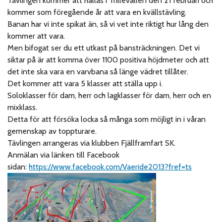
Tävlingen kommer att hållas i Trillevallen den 21 februari och
kommer som föregående år att vara en kvällstävling.
Banan har vi inte spikat än, så vi vet inte riktigt hur lång den
kommer att vara.
Men bifogat ser du ett utkast på bansträckningen. Det vi
siktar på är att komma över 1100 positiva höjdmeter och att
det inte ska vara en varvbana så länge vädret tillåter.
Det kommer att vara 5 klasser att ställa upp i.
Soloklasser för dam, herr och lagklasser för dam, herr och en
mixklass.
Detta för att försöka locka så många som möjligt in i våran
gemenskap av toppturare.
Tävlingen arrangeras via klubben Fjällframfart SK.
Anmälan via länken till Facebook
sidan:
https://www.facebook.com/Vaeride2013?fref=ts