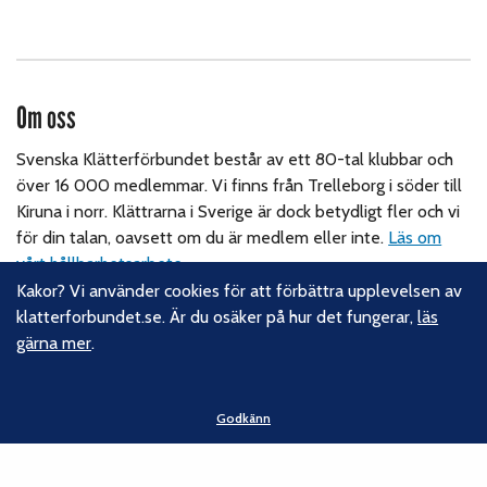
Om oss
Svenska Klätterförbundet består av ett 80-tal klubbar och
över 16 000 medlemmar. Vi finns från Trelleborg i söder till
Kiruna i norr. Klättrarna i Sverige är dock betydligt fler och vi
för din talan, oavsett om du är medlem eller inte.
Läs om
vårt hållbarhetsarbete.
Kakor? Vi använder cookies för att förbättra upplevelsen av
klatterforbundet.se. Är du osäker på hur det fungerar,
läs
Följ oss
gärna mer
.
Facebook
Instagram
Godkänn
Linkedin
Nyhetsbrev